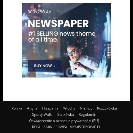
Polska
Anglia
Hiszpania
Włochy
Niemcy
Koszykówka
Sporty Walki
Siatkówka
Regulamin
Oświadczenie o ochronie prywatności (EU)
REGULAMIN SERWISU MYMISTRZOWIE.PL