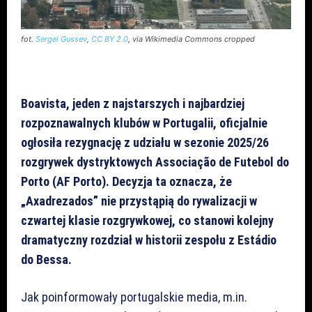
fot.
Sergei Gussev
,
CC BY 2.0
, via Wikimedia Commons cropped
Boavista, jeden z najstarszych i najbardziej
rozpoznawalnych klubów w Portugalii, oficjalnie
ogłosiła rezygnację z udziału w sezonie 2025/26
rozgrywek dystryktowych Associação de Futebol do
Porto (AF Porto). Decyzja ta oznacza, że
„Axadrezados” nie przystąpią do rywalizacji w
czwartej klasie rozgrywkowej, co stanowi kolejny
dramatyczny rozdział w historii zespołu z Estádio
do Bessa.
Jak poinformowały portugalskie media, m.in.