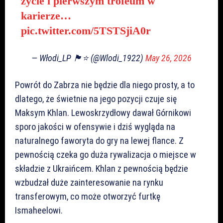
życie i pierwszym trofeum w
karierze…
pic.twitter.com/5TSTSjiA0r
— Włodi_LP 🏴󠁧󠁢󠁳󠁣󠁴󠁿⭐ (@Wlodi_1922)
May 26, 2026
Powrót do Zabrza nie będzie dla niego prosty, a to
dlatego, że świetnie na jego pozycji czuje się
Maksym Khlan. Lewoskrzydłowy dawał Górnikowi
sporo jakości w ofensywie i dziś wygląda na
naturalnego faworyta do gry na lewej flance. Z
pewnością czeka go duża rywalizacja o miejsce w
składzie z Ukraińcem. Khlan z pewnością będzie
wzbudzał duże zainteresowanie na rynku
transferowym, co może otworzyć furtkę
Ismaheelowi.