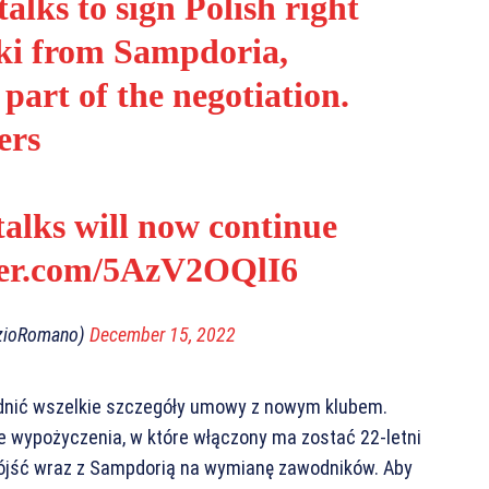
alks to sign Polish right
ki from Sampdoria,
 part of the negotiation.
ers
talks will now continue
tter.com/5AzV2OQlI6
izioRomano)
December 15, 2022
odnić wszelkie szczegóły umowy z nowym klubem.
e wypożyczenia, w które włączony ma zostać 22-letni
pójść wraz z Sampdorią na wymianę zawodników. Aby