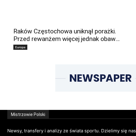
Raków Częstochowa uniknął porażki.
Przed rewanżem więcej jednak obaw…
Europa
Mistrzowie Polski
Newsy, transfery i analizy ze świata sportu. Dzielimy się na