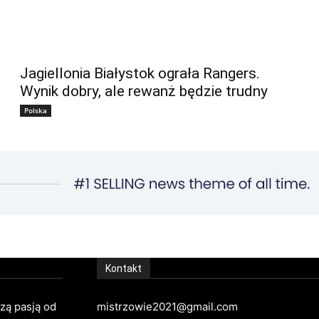
Jagiellonia Białystok ograła Rangers.
Wynik dobry, ale rewanż będzie trudny
Polska
Kontakt
szą pasją od
mistrzowie2021@gmail.com