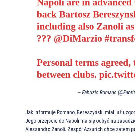
Napoli are in advanced t
back Bartosz Bereszyns
including also Zanoli as
???
@DiMarzio
#transf
Personal terms agreed, 
between clubs.
pic.twi
— Fabrizio Romano (@Fabr
Jak informuje Romano, Bereszyński miał już uzg
Jego przejście do Napoli ma się odbyć na zasadzi
Alessandro Zanoli. Zespół Azzurich chce zatem 