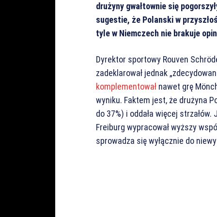
drużyny gwałtownie się pogorszyły
sugestie, że Polanski w przyszłoś
tyle w Niemczech nie brakuje opini
Dyrektor sportowy Rouven Schröde
zadeklarował jednak „zdecydowani
komplementował
nawet grę Mönch
wyniku. Faktem jest, że drużyna P
do 37%) i oddała więcej strzałów. 
Freiburg wypracował wyższy współ
sprowadza się wyłącznie do niewy