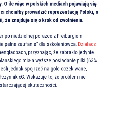
. O ile więc w polskich mediach pojawiają się
ci chciałby prowadzić reprezentację Polski, o
i, że znajduje się o krok od zwolnienia.
r po niedzielnej porażce z Freiburgiem
e pełne zaufanie” dla szkoleniowca.
Działacz
engladbach, przyznając, że zabrakło jedynie
olanskiego miała wyższe posiadanie piłki (63%
Jeśli jednak spojrzeć na gole oczekiwane,
czynnik xG. Wskazuje to, że problem nie
starczającej skuteczności.