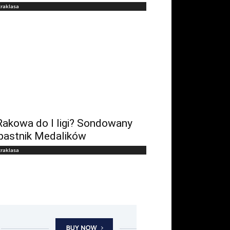
traklasa
Rakowa do I ligi? Sondowany
pastnik Medalików
traklasa