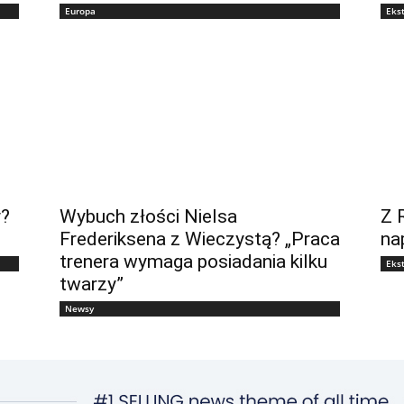
Europa
Eks
y?
Wybuch złości Nielsa
Z 
Frederiksena z Wieczystą? „Praca
na
trenera wymaga posiadania kilku
Eks
twarzy”
Newsy