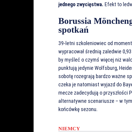
jednego zwycięstwa.
Efekt to led
Borussia Möncheng
spotkań
39-letni szkoleniowiec od momentu
wypracował średnią zaledwie 0,93
by myśleć o czymś więcej niż walc
punktują jedynie Wolfsburg, Hei
sobotę rozegrają bardzo ważne spo
czeka je natomiast wyjazd do Bay
mecze zadecydują o przyszłości P
alternatywne scenariusze – w tym
końcówkę sezonu.
NIEMCY