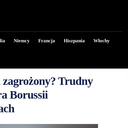
lia
Niemcy
Francja
Hiszpania
Włochy
i zagrożony? Trudny
ra Borussii
ach