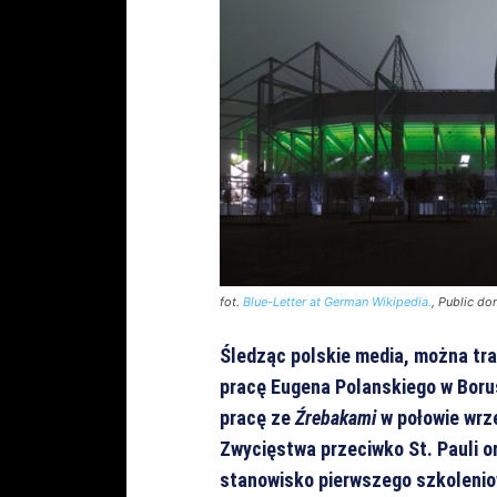
fot.
Blue-Letter at German Wikipedia.
, Public d
Śledząc polskie media, można tr
pracę Eugena Polanskiego w Boru
pracę ze
Źrebakami
w połowie wrz
Zwycięstwa przeciwko St. Pauli or
stanowisko pierwszego szkoleniow