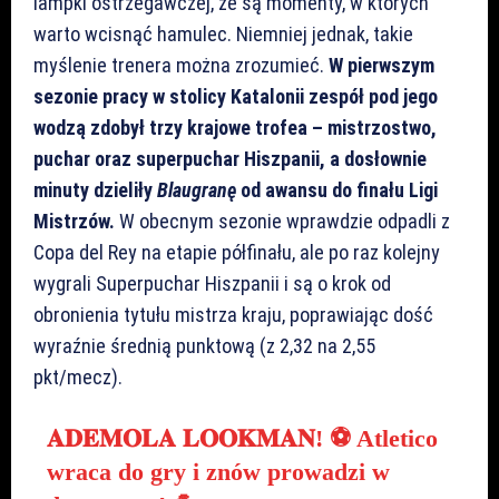
lampki ostrzegawczej, że są momenty, w których
warto wcisnąć hamulec. Niemniej jednak, takie
myślenie trenera można zrozumieć.
W pierwszym
sezonie pracy w stolicy Katalonii zespół pod jego
wodzą zdobył trzy krajowe trofea – mistrzostwo,
puchar oraz superpuchar Hiszpanii, a dosłownie
minuty dzieliły
Blaugranę
od awansu do finału Ligi
Mistrzów.
W obecnym sezonie wprawdzie odpadli z
Copa del Rey na etapie półfinału, ale po raz kolejny
wygrali Superpuchar Hiszpanii i są o krok od
obronienia tytułu mistrza kraju, poprawiając dość
wyraźnie średnią punktową (z 2,32 na 2,55
pkt/mecz).
𝐀𝐃𝐄𝐌𝐎𝐋𝐀 𝐋𝐎𝐎𝐊𝐌𝐀𝐍! ⚽ Atletico
wraca do gry i znów prowadzi w