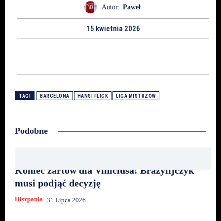
Autor:
Paweł
15 kwietnia 2026
TAGI
BARCELONA
HANSI FLICK
LIGA MISTRZÓW
Podobne
Koniec żartów dla Viniciusa! Brazylijczyk
musi podjąć decyzję
Hiszpania
31 Lipca 2026