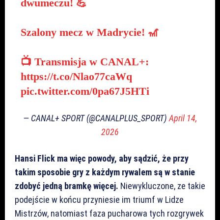
dwumeczu! 💪
Szalony mecz w Madrycie! 🎢
📺 Transmisja w CANAL+:
https://t.co/Nlao77caWq
pic.twitter.com/0pa67J5HTi
— CANAL+ SPORT (@CANALPLUS_SPORT)
April 14,
2026
Hansi Flick ma więc powody, aby sądzić, że przy
takim sposobie gry z każdym rywalem są w stanie
zdobyć jedną bramkę więcej.
Niewykluczone, ze takie
podejście w końcu przyniesie im triumf w Lidze
Mistrzów, natomiast faza pucharowa tych rozgrywek