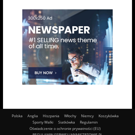
Polska
Anglia
Hiszpania
Włochy
Niemcy
Koszykówka
Sporty Walki
Siatkówka
Regulamin
Oświadczenie o ochronie prywatności (EU)
REGULAMIN SERWISU MYMISTRZOWIE.PL