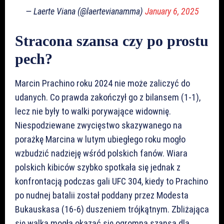
— Laerte Viana (@laertevianamma)
January 6, 2025
Stracona szansa czy po prostu
pech?
Marcin Prachino roku 2024 nie może zaliczyć do
udanych. Co prawda zakończył go z bilansem (1-1),
lecz nie były to walki porywające widownię.
Niespodziewane zwycięstwo skazywanego na
porażkę Marcina w lutym ubiegłego roku mogło
wzbudzić nadzieję wśród polskich fanów. Wiara
polskich kibiców szybko spotkała się jednak z
konfrontacją podczas gali UFC 304, kiedy to Prachino
po nudnej batalii został poddany przez Modesta
Bukauskasa (16-6) duszeniem trójkątnym. Zbliżająca
się walka mogła okazać się ogromną szansą dla