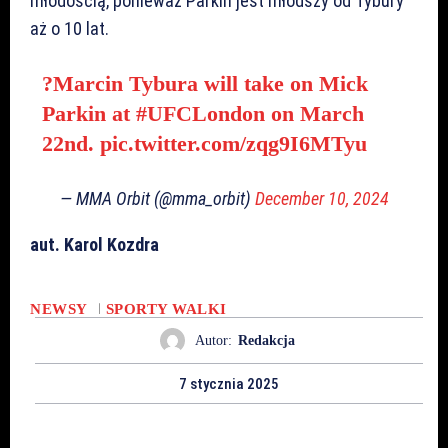
młodością, ponieważ Parkin jest młodszy od Tybury
aż o 10 lat.
?Marcin Tybura will take on Mick
Parkin at
#UFCLondon
on March
22nd.
pic.twitter.com/zqg9I6MTyu
— MMA Orbit (@mma_orbit)
December 10, 2024
aut. Karol Kozdra
NEWSY
SPORTY WALKI
Autor:
Redakcja
7 stycznia 2025