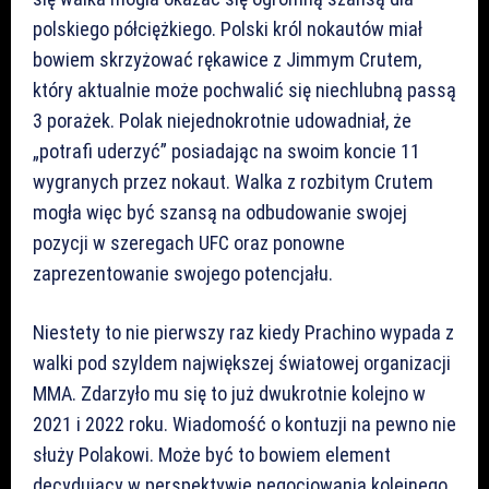
polskiego półciężkiego. Polski król nokautów miał
bowiem skrzyżować rękawice z Jimmym Crutem,
który aktualnie może pochwalić się niechlubną passą
3 porażek. Polak niejednokrotnie udowadniał, że
„potrafi uderzyć” posiadając na swoim koncie 11
wygranych przez nokaut. Walka z rozbitym Crutem
mogła więc być szansą na odbudowanie swojej
pozycji w szeregach UFC oraz ponowne
zaprezentowanie swojego potencjału.
Niestety to nie pierwszy raz kiedy Prachino wypada z
walki pod szyldem największej światowej organizacji
MMA. Zdarzyło mu się to już dwukrotnie kolejno w
2021 i 2022 roku. Wiadomość o kontuzji na pewno nie
służy Polakowi. Może być to bowiem element
decydujący w perspektywie negocjowania kolejnego