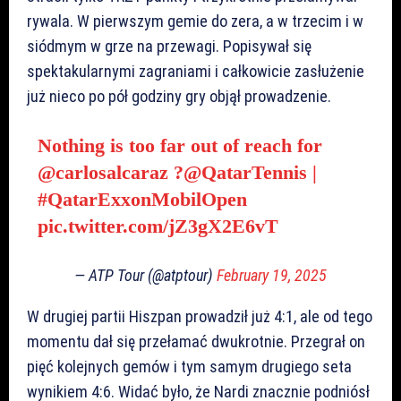
rywala. W pierwszym gemie do zera, a w trzecim i w
siódmym w grze na przewagi. Popisywał się
spektakularnymi zagraniami i całkowicie zasłużenie
już nieco po pół godziny gry objął prowadzenie.
Nothing is too far out of reach for
@carlosalcaraz
?
@QatarTennis
|
#QatarExxonMobilOpen
pic.twitter.com/jZ3gX2E6vT
— ATP Tour (@atptour)
February 19, 2025
W drugiej partii Hiszpan prowadził już 4:1, ale od tego
momentu dał się przełamać dwukrotnie. Przegrał on
pięć kolejnych gemów i tym samym drugiego seta
wynikiem 4:6. Widać było, że Nardi znacznie podniósł