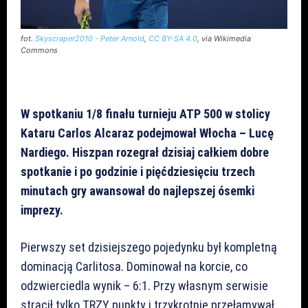
fot.
Skyscraper2010 - Peter Arnold
,
CC BY-SA 4.0
, via Wikimedia
Commons
W spotkaniu 1/8 finału turnieju ATP 500 w stolicy
Kataru Carlos Alcaraz podejmował Włocha – Lucę
Nardiego. Hiszpan rozegrał dzisiaj całkiem dobre
spotkanie i po godzinie i pięćdziesięciu trzech
minutach gry awansował do najlepszej ósemki
imprezy.
Pierwszy set dzisiejszego pojedynku był kompletną
dominacją Carlitosa. Dominował na korcie, co
odzwierciedla wynik – 6:1. Przy własnym serwisie
stracił tylko TRZY punkty i trzykrotnie przełamywał