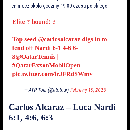
Ten mecz około godziny 19:00 czasu polskiego.
Elite ? bound! ?
Top seed
@carlosalcaraz
digs in to
fend off Nardi 6-1 4-6 6-
3
@QatarTennis
|
#QatarExxonMobilOpen
pic.twitter.com/irJFRdSWmv
— ATP Tour (@atptour)
February 19, 2025
Carlos Alcaraz – Luca Nardi
6:1, 4:6, 6:3