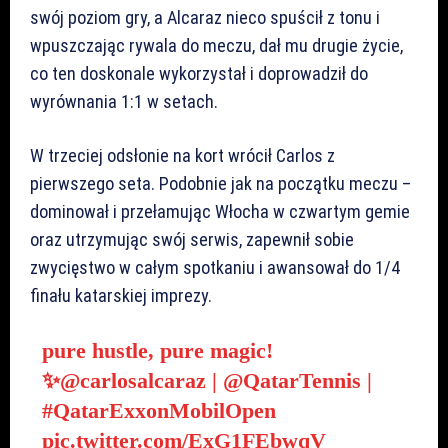
swój poziom gry, a Alcaraz nieco spuścił z tonu i
wpuszczając rywala do meczu, dał mu drugie życie,
co ten doskonale wykorzystał i doprowadził do
wyrównania 1:1 w setach.
W trzeciej odsłonie na kort wrócił Carlos z
pierwszego seta. Podobnie jak na początku meczu –
dominował i przełamując Włocha w czwartym gemie
oraz utrzymując swój serwis, zapewnił sobie
zwycięstwo w całym spotkaniu i awansował do 1/4
finału katarskiej imprezy.
pure hustle, pure magic!
✨
@carlosalcaraz
|
@QatarTennis
|
#QatarExxonMobilOpen
pic.twitter.com/ExG1FEbwqV