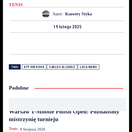
TENIS
Autor:
Ksawery Styka
19 lutego 2025
TAGI
ATP 500 DOHA
CARLOS ALCARAZ
LUCA NARDI
Podobne
Warsaw T-Mobile Polish Open: Poznaliśmy
mistrzynię turnieju
Tenis
8 Sierpnia 2026