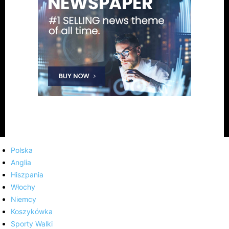
Polska
Anglia
Hiszpania
Włochy
Niemcy
Koszykówka
Sporty Walki