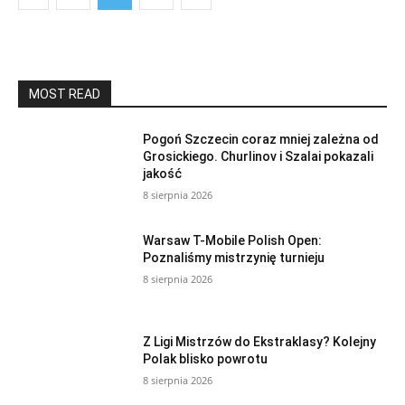
MOST READ
Pogoń Szczecin coraz mniej zależna od
Grosickiego. Churlinov i Szalai pokazali
jakość
8 sierpnia 2026
Warsaw T-Mobile Polish Open:
Poznaliśmy mistrzynię turnieju
8 sierpnia 2026
Z Ligi Mistrzów do Ekstraklasy? Kolejny
Polak blisko powrotu
8 sierpnia 2026