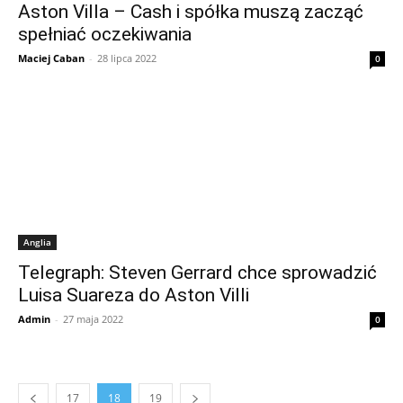
Aston Villa – Cash i spółka muszą zacząć
spełniać oczekiwania
Maciej Caban
-
28 lipca 2022
0
Anglia
Telegraph: Steven Gerrard chce sprowadzić
Luisa Suareza do Aston Villi
Admin
-
27 maja 2022
0
17
18
19