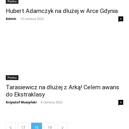
Polska
Hubert Adamczyk na dłużej w Arce Gdynia
Admin
-
14 czerwca 2022
0
Polska
Tarasiewicz na dłużej z Arką! Celem awans
do Ekstraklasy
Krzysztof Muszyński
-
4 czerwca 2022
0
17
18
19