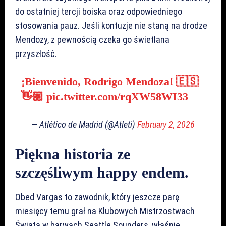
do ostatniej tercji boiska oraz odpowiedniego
stosowania pauz. Jeśli kontuzje nie staną na drodze
Mendozy, z pewnością czeka go świetlana
przyszłość.
¡Bienvenido, Rodrigo Mendoza! 🇪🇸
👋🏼
pic.twitter.com/rqXW58WI33
— Atlético de Madrid (@Atleti)
February 2, 2026
Piękna historia ze
szczęśliwym happy endem.
Obed Vargas to zawodnik, który jeszcze parę
miesięcy temu grał na Klubowych Mistrzostwach
Świata w barwach Seattle Sounders, właśnie