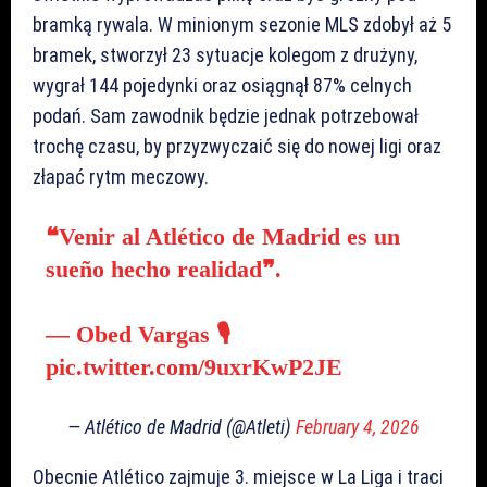
bramką rywala. W minionym sezonie MLS zdobył aż 5
bramek, stworzył 23 sytuacje kolegom z drużyny,
wygrał 144 pojedynki oraz osiągnął 87% celnych
podań. Sam zawodnik będzie jednak potrzebował
trochę czasu, by przyzwyczaić się do nowej ligi oraz
złapać rytm meczowy.
❝Venir al Atlético de Madrid es un
sueño hecho realidad❞.
— Obed Vargas 🎙
pic.twitter.com/9uxrKwP2JE
— Atlético de Madrid (@Atleti)
February 4, 2026
Obecnie Atlético zajmuje 3. miejsce w La Liga i traci