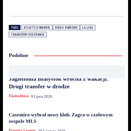
TAGI
ATLEITCO MADRID
DIEGO SIMEONE
LA LIGA
TRANSFERY HISZPANIA
Podobne
Jagiellonia Białystok wróciła z wakacji.
Drugi transfer w drodze
Ekstraklasa
9 Lipca 2026
Casemiro wybrał nowy klub. Zagra w czołowym
zespole MLS
Premier League
20 Czerwca 2026