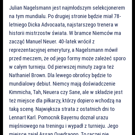
Julian Nagelsmann jest najmłodszym selekcjonerem
na tym mundialu. Po drugiej stronie będzie miał 78-
letniego Dicka Advocaata, najstarszego trenera w
historii mistrzostw świata. W bramce Niemców ma
zacząć Manuel Neuer. 40-latek wrócił z
reprezentacyjnej emerytury, a Nagelsmann mówił
przed meczem, że od jego formy może zależeć sporo
w całym turnieju. Od pierwszej minuty zagra też
Nathaniel Brown. Dla lewego obrońcy będzie to
mundialowy debiut. Niemcy mają doświadczenie
Kimmicha, Tah, Neuera czy Sane, ale w składzie jest
też miejsce dla piłkarzy, którzy dopiero wchodzą na
taką scenę. Największa strata z ostatnich dni to
Lennart Karl. Pomocnik Bayernu doznał urazu
mięśniowego na treningu i wypadł z turnieju. Jego
miejsce zajął Assan Ouedraogo. To raczej nie