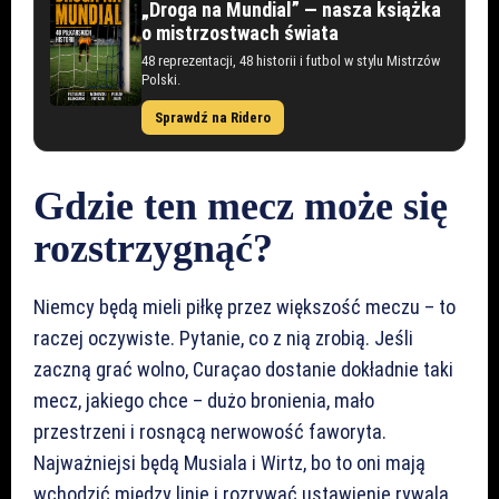
„Droga na Mundial” — nasza książka
o mistrzostwach świata
48 reprezentacji, 48 historii i futbol w stylu Mistrzów
Polski.
Sprawdź na Ridero
Gdzie ten mecz może się
rozstrzygnąć?
Niemcy będą mieli piłkę przez większość meczu – to
raczej oczywiste. Pytanie, co z nią zrobią. Jeśli
zaczną grać wolno, Curaçao dostanie dokładnie taki
mecz, jakiego chce – dużo bronienia, mało
przestrzeni i rosnącą nerwowość faworyta.
Najważniejsi będą Musiala i Wirtz, bo to oni mają
wchodzić między linie i rozrywać ustawienie rywala.