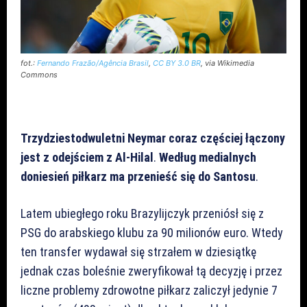
fot.:
Fernando Frazão/Agência Brasil
,
CC BY 3.0 BR
, via Wikimedia
Commons
Trzydziestodwuletni
Neymar
coraz
częściej
łączony
jest
z
odejściem
z
Al-Hilal
.
Według
medialnych
doniesień
piłkarz
ma
przenieść
się
do
Santosu
.
Latem ubiegłego roku Brazylijczyk przeniósł się z
PSG do arabskiego klubu za 90 milionów euro. Wtedy
ten transfer wydawał się strzałem w dziesiątkę
jednak czas boleśnie zweryfikował tą decyzję i przez
liczne problemy zdrowotne piłkarz zaliczył jedynie 7