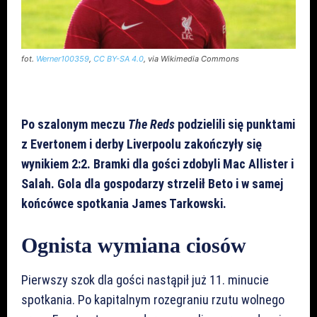
fot.
Werner100359
,
CC BY-SA 4.0
, via Wikimedia Commons
Po szalonym meczu
The Reds
podzielili się punktami
z Evertonem i derby Liverpoolu zakończyły się
wynikiem 2:2. Bramki dla gości zdobyli Mac Allister i
Salah. Gola dla gospodarzy strzelił Beto i w samej
końcówce spotkania James Tarkowski.
Ognista wymiana ciosów
Pierwszy szok dla gości nastąpił już 11. minucie
spotkania. Po kapitalnym rozegraniu rzutu wolnego