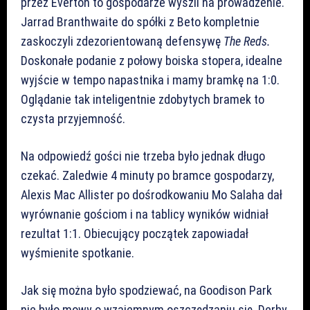
przez Everton to gospodarze wyszli na prowadzenie.
Jarrad Branthwaite do spółki z Beto kompletnie
zaskoczyli zdezorientowaną defensywę
The Reds.
Doskonałe podanie z połowy boiska stopera, idealne
wyjście w tempo napastnika i mamy bramkę na 1:0.
Oglądanie tak inteligentnie zdobytych bramek to
czysta przyjemność.
Na odpowiedź gości nie trzeba było jednak długo
czekać. Zaledwie 4 minuty po bramce gospodarzy,
Alexis Mac Allister po dośrodkowaniu Mo Salaha dał
wyrównanie gościom i na tablicy wyników widniał
rezultat 1:1. Obiecujący początek zapowiadał
wyśmienite spotkanie.
Jak się można było spodziewać, na Goodison Park
nie było mowy o wzajemnym oszczędzaniu się. Derby