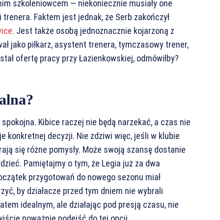
tnim szkoleniowcem — niekoniecznie musiały one
 trenera. Faktem jest jednak, że Serb zakończył
wice.
Jest także osobą jednoznacznie kojarzoną z
ał jako piłkarz, asystent trenera, tymczasowy trener,
stał ofertę pracy przy Łazienkowskiej, odmówiłby?
alna?
spokojna. Kibice raczej nie będą narzekać, a czas nie
e konkretnej decyzji. Nie zdziwi więc, jeśli w klubie
ierają się różne pomysły. Może swoją szansę dostanie
dzieć. Pamiętajmy o tym, że Legia już za dwa
 Początek przygotowań do nowego sezonu miał
zyć, by działacze przed tym dniem nie wybrali
tem idealnym, ale działając pod presją czasu, nie
iście poważnie podejść do tej opcji.