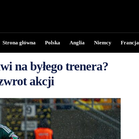
Strona główna
Polska
Anglia
Niemcy
Francja
wi na byłego trenera?
zwrot akcji