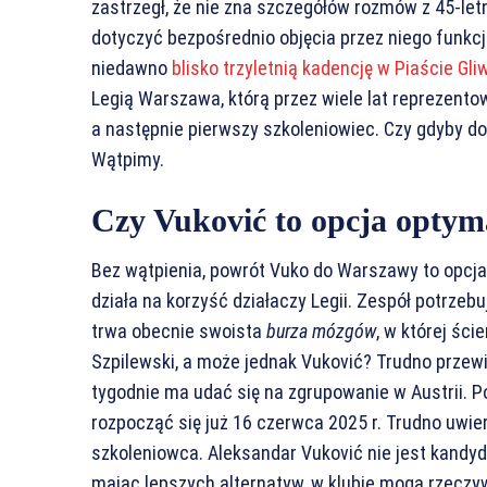
zastrzegł, że nie zna szczegółów rozmów z 45-le
dotyczyć bezpośrednio objęcia przez niego funkcji
niedawno
blisko trzyletnią kadencję w Piaście Gli
Legią Warszawa, którą przez wiele lat reprezentow
a następnie pierwszy szkoleniowiec. Czy gdyby do
Wątpimy.
Czy Vuković to opcja optym
Bez wątpienia, powrót Vuko do Warszawy to opcja 
działa na korzyść działaczy Legii. Zespół potrzebuj
trwa obecnie swoista
burza mózgów
, w której śc
Szpilewski, a może jednak Vuković? Trudno przewi
tygodnie ma udać się na zgrupowanie w Austrii.
rozpocząć się już 16 czerwca 2025 r. Trudno uwier
szkoleniowca. Aleksandar Vuković nie jest kandyda
mając lepszych alternatyw, w klubie mogą rzeczyw