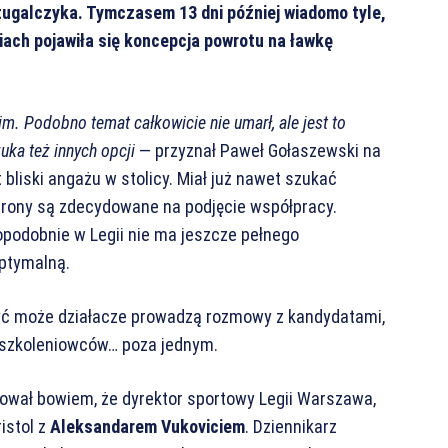
tugalczyka. Tymczasem 13 dni później wiadomo tyle,
ach pojawiła się koncepcja powrotu na ławkę
. Podobno temat całkowicie nie umarł, ale jest to
ka też innych opcji
— przyznał Paweł Gołaszewski na
t bliski angażu w stolicy. Miał już nawet szukać
trony są zdecydowane na podjęcie współpracy.
odobnie w Legii nie ma jeszcze pełnego
optymalną.
yć może działacze prowadzą rozmowy z kandydatami,
h szkoleniowców… poza jednym.
wał bowiem, że dyrektor sportowy Legii Warszawa,
istol z
Aleksandarem Vukoviciem
. Dziennikarz