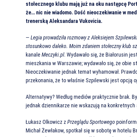
stołecznego klubu mają już na oku następcę Por
że… nic nie wiadomo. Dość nieoczekiwanie w medi
trenerską Aleksandara Vukovicia.
—
Legia prowadziła rozmowy z Aleksiejem Szpilewskim
stosunkowo daleko. Moim zdaniem stołeczny klub szu
kanale
Meczyki.pl
. Wydawało się, że Białorusin jes
mieszkania w Warszawie; wydawało się, że obie s
Nieoczekiwanie jednak temat wyhamował. Prawdop
przekonania, że to właśnie Szpilewski jest opcją 
Alternatywy? Według mediów praktycznie brak. B
jednak dziennikarze nie wskazują na konkretnyc
Łukasz Olkowicz z
Przeglądu Sportowego
poinformo
Michał Żewłakow, spotkał się w sobotę w hotelu Br