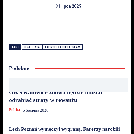
31 lipca 2025
TAGI
CRACOVIA
KAHVEH ZAHIROLESLAM
Podobne
GKS Katowice znowu będzie musiał
odrabiać straty w rewanżu
Polska
6 Sierpnia 2026
Lech Poznań wymęczył wygraną. Farerzy narobili