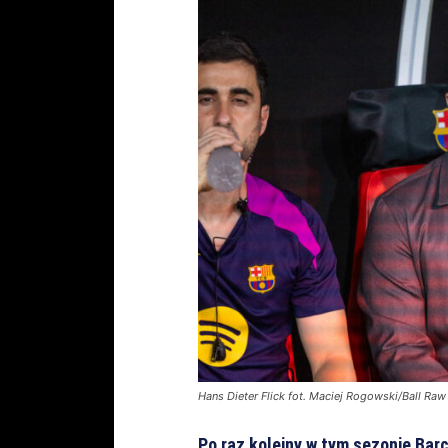
Hans Dieter Flick fot. Maciej Rogowski/Ball Ra
Po raz kolejny w tym sezonie Bar