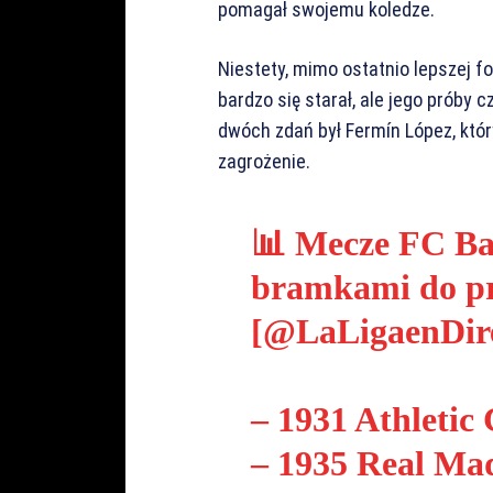
pomagał swojemu koledze.
Niestety, mimo ostatnio lepszej f
bardzo się starał, ale jego próby 
dwóch zdań był Fermín López, któr
zagrożenie.
📊 Mecze FC Ba
bramkami do pr
[
@LaLigaenDir
– 1931 Athletic 
– 1935 Real Mad