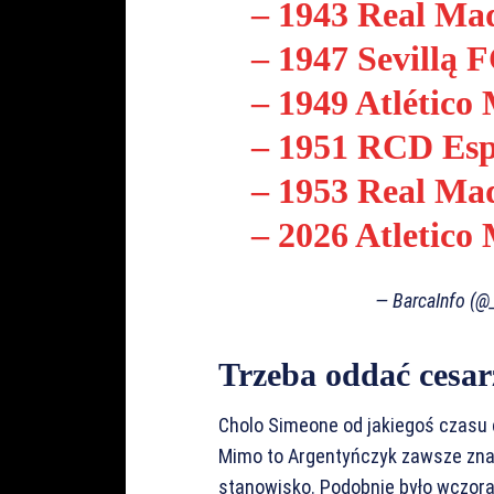
– 1943 Real Mad
– 1947 Sevillą F
– 1949 Atlético
– 1951 RCD Esp
– 1953 Real Mad
– 2026 Atletic
— BarcaInfo (@
Trzeba oddać cesar
Cholo Simeone od jakiegoś czasu c
Mimo to Argentyńczyk zawsze zna
stanowisko. Podobnie było wczora