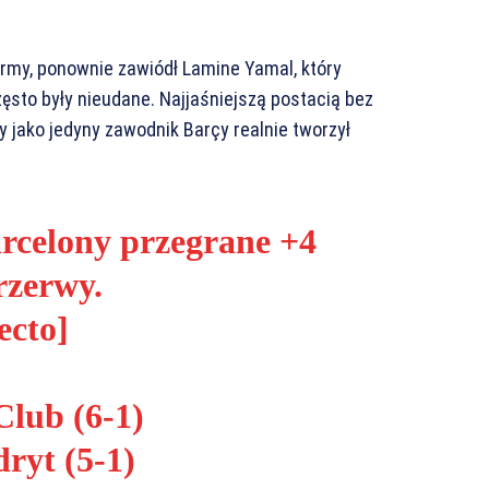
ormy, ponownie zawiódł Lamine Yamal, który
często były nieudane. Najjaśniejszą postacią bez
y jako jedyny zawodnik Barçy realnie tworzył
rcelony przegrane +4
zerwy.
ecto
]
Club (6-1)
ryt (5-1)