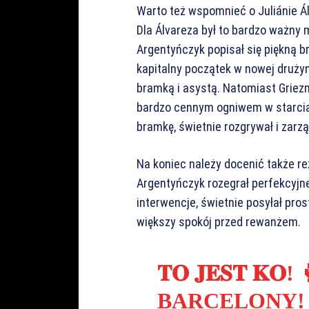
Warto też wspomnieć o Juliánie Á
Dla Álvareza był to bardzo ważny 
Argentyńczyk popisał się piękną b
kapitalny początek w nowej drużyn
bramką i asystą. Natomiast Griez
bardzo cennym ogniwem w starcia
bramkę, świetnie rozgrywał i zarz
Na koniec należy docenić także r
Argentyńczyk rozegrał perfekcyjn
interwencje, świetnie posyłał pros
większy spokój przed rewanżem.
𝐓𝐎 𝐉𝐄𝐒𝐓 
BARCELONY! 