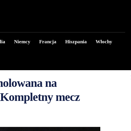
lia
Niemcy
Francja
Hiszpania
Włochy
molowana na
. Kompletny mecz