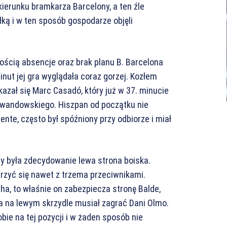
 kierunku bramkarza Barcelony, a ten źle
piłką i w ten sposób gospodarze objęli
ścią absencje oraz brak planu B. Barcelona
nut jej gra wyglądała coraz gorzej. Kozłem
kazał się Marc Casadó, który już w 37. minucie
ewandowskiego. Hiszpan od początku nie
nte, często był spóźniony przy odbiorze i miał
 była zdecydowanie lewa strona boiska.
rzyć się nawet z trzema przeciwnikami.
ha, to właśnie on zabezpiecza stronę Balde,
ka na lewym skrzydle musiał zagrać Dani Olmo.
bie na tej pozycji i w żaden sposób nie