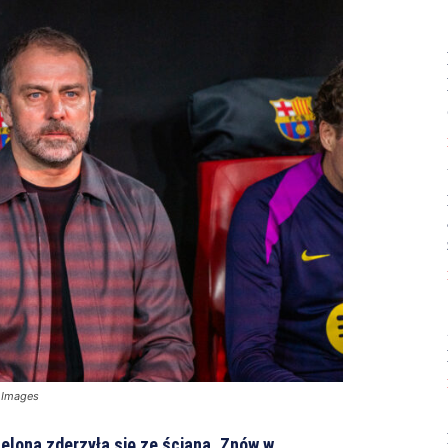
w Images
celona zderzyła się ze ścianą. Znów w