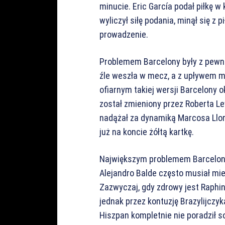
minucie. Eric García podał piłkę w
wyliczył siłę podania, minął się z 
prowadzenie.
Problemem Barcelony były z pewno
źle weszła w mecz, a z upływem mi
ofiarnym takiej wersji Barcelony o
został zmieniony przez Roberta L
nadążał za dynamiką Marcosa Llore
już na koncie żółtą kartkę.
Największym problemem Barcelony
Alejandro Balde często musiał mie
Zazwyczaj, gdy zdrowy jest Raphin
jednak przez kontuzję Brazylijczy
Hiszpan kompletnie nie poradził so