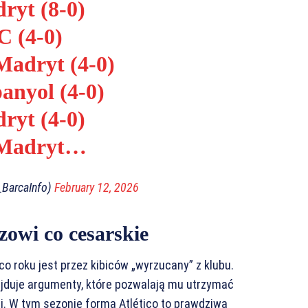
ryt (8-0)
C (4-0)
 Madryt (4-0)
anyol (4-0)
ryt (4-0)
o Madryt…
_BarcaInfo)
February 12, 2026
zowi co cesarskie
o roku jest przez kibiców „wyrzucany” z klubu.
jduje argumenty, które pozwalają mu utrzymać
j. W tym sezonie forma Atlético to prawdziwa