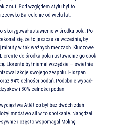
jak z nut. Pod względem stylu był to
zeciwko Barcelonie od wielu lat.
o skorygował ustawienie w środku pola. Po
ekonał się, że to jeszcze za wcześnie, by
ej minuty w tak ważnych meczach. Kluczowe
Llorente do środka pola i ustawienie go obok
cę. Llorente był niemal wszędzie — świetnie
amizował akcje swojego zespołu. Hiszpan
 oraz 94% celności podań. Podobnie wypadł
odzysków i 80% celności podań.
ycięstwa Atlético był bez dwóch zdań
łożył mnóstwo sił w to spotkanie. Napędzał
gresywnie i często wspomagał Molinę.