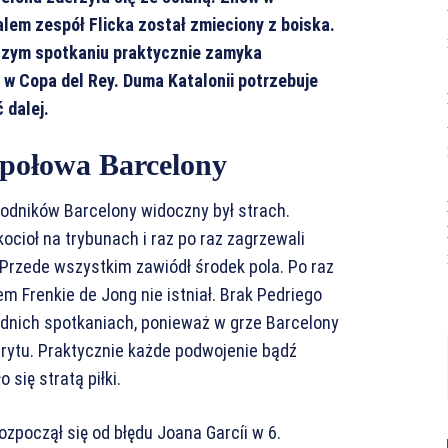
em zespół Flicka został zmieciony z boiska.
szym spotkaniu praktycznie zamyka
 w Copa del Rey. Duma Katalonii potrzebuje
 dalej.
 połowa Barcelony
dników Barcelony widoczny był strach.
cioł na trybunach i raz po raz zagrzewali
. Przede wszystkim zawiódł środek pola. Po raz
m Frenkie de Jong nie istniał. Brak Pedriego
ednich spotkaniach, ponieważ w grze Barcelony
prytu. Praktycznie każde podwojenie bądź
 się stratą piłki.
ozpoczął się od błędu Joana Garcíi w 6.