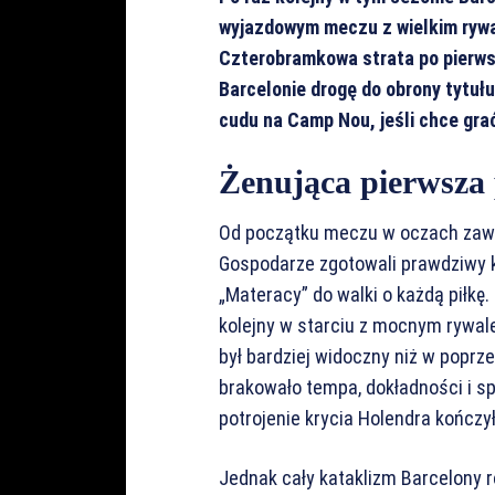
wyjazdowym meczu z wielkim rywal
Czterobramkowa strata po pierw
Barcelonie drogę do obrony tytułu
cudu na Camp Nou, jeśli chce grać
Żenująca pierwsza
Od początku meczu w oczach zawo
Gospodarze zgotowali prawdziwy ko
„Materacy” do walki o każdą piłkę
kolejny w starciu z mocnym rywale
był bardziej widoczny niż w poprz
brakowało tempa, dokładności i s
potrojenie krycia Holendra kończyło
Jednak cały kataklizm Barcelony r