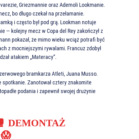
lvarezie, Griezmannie oraz Ademoli Lookmanie.
mecz, bo długo czekał na przełamanie.
ramką i często był pod grą. Lookman notuje
ie — kolejny mecz w Copa del Rey zakończył z
mann pokazał, że mimo wieku wciąż potrafi być
ch z mocniejszymi rywalami. Francuz zdobył
ądzał atakiem „Materacy”.
ezerwowego bramkarza Atleti, Juana Musso.
e spotkanie. Zanotował cztery znakomite
topadłe podania i zapewnił swojej drużynie
𝐎! 🥊 DEMONTAŻ
😱