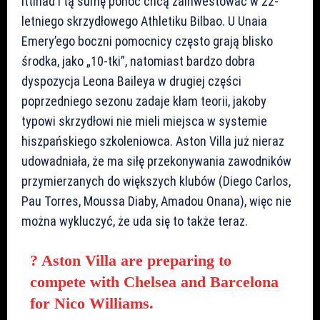
Ittihad i tą sumę ponoć chcą zainwestować w 22-
letniego skrzydłowego Athletiku Bilbao. U Unaia
Emery’ego boczni pomocnicy często grają blisko
środka, jako „10-tki”, natomiast bardzo dobra
dyspozycja Leona Baileya w drugiej części
poprzedniego sezonu zadaje kłam teorii, jakoby
typowi skrzydłowi nie mieli miejsca w systemie
hiszpańskiego szkoleniowca. Aston Villa już nieraz
udowadniała, że ma siłę przekonywania zawodników
przymierzanych do większych klubów (Diego Carlos,
Pau Torres, Moussa Diaby, Amadou Onana), więc nie
można wykluczyć, że uda się to także teraz.
? Aston Villa are preparing to
compete with Chelsea and Barcelona
for Nico Williams.