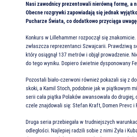
Nasi zawodnicy prezentowali nierówną formę, a n
Obecne rozgrywki zapowiadają się jednak wyjątk
Pucharze Świata, co dodatkowo przyciąga uwagę
Konkurs w Lillehammer rozpoczął się znakomicie.
zwłaszcza reprezentanci Szwajcarii. Prawdziwą s
który osiągnął 137 metrów i objął prowadzenie. Ni
do tego wyniku. Dopiero świetnie dysponowany Fe
Pozostali biało-czerwoni również pokazali się z dob
skoki, a Kamil Stoch, podobnie jak w piątkowym 
serii cała piątka Polaków awansowała do drugiej
czele znajdowali się: Stefan Kraft, Domen Prevc i
Druga seria przebiegała w trudniejszych warunkach
odległości. Najlepiej radzili sobie z nimi Żyła i K