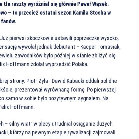
a tle reszty wyróżniał się głównie Paweł Wąsek.
owo – to przecież ostatni sezon Kamila Stocha w
 fanów.
 Już pierwsi skoczkowie ustawili poprzeczkę wysoko,
ensację wywołał jednak debiutant – Kacper Tomasiak,
ewielu zawodników było później w stanie zbliżyć się
lix Hoffmann zdołał wyprzedzić Polaka.
rej strony. Piotr Żyła i Dawid Kubacki oddali solidne
mikście, prezentował wyrównaną formę. Po pierwszej
, co samo w sobie było pozytywnym sygnałem. Na
 Felix Hoffmann.
 – silny wiatr w plecy utrudniał osiąganie dużych
ubacki, którzy na pewnym etapie rywalizacji zajmowali