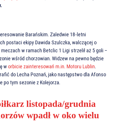
.
interesowanie Barańskim. Zaledwie 18-letni
ych postaci ekipy Dawida Szulczka, walczącej o
eczach w ramach Betclic 1 Ligi strzelił aż 5 goli –
sezonie wśród chorzowian. Widzew na pewno będzie
ię w
orbicie zainteresowań m.in. Motoru Lublin
.
 trafić do Lecha Poznań, jako następstwo dla Afonso
 po tym sezonie z Kolejorza.
iłkarz listopada/grudnia
Chorzów wpadł w oko wielu