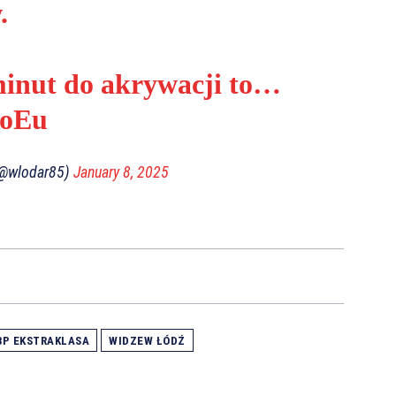
.
 minut do akrywacji to…
IoEu
(@wlodar85)
January 8, 2025
BP EKSTRAKLASA
WIDZEW ŁÓDŹ