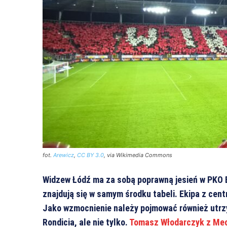
fot.
Arewicz
,
CC BY 3.0
, via Wikimedia Commons
Widzew Łódź ma za sobą poprawną jesień w PKO B
znajdują się w samym środku tabeli. Ekipa z cen
Jako wzmocnienie należy pojmować również utrz
Rondicia, ale nie tylko.
Tomasz Włodarczyk z Mec