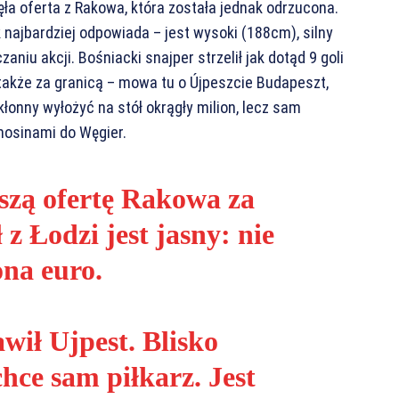
ęła oferta z Rakowa, która została jednak odrzucona.
 najbardziej odpowiada – jest wysoki (188cm), silny
zaniu akcji. Bośniacki snajper strzelił jak dotąd 9 goli
także za granicą – mowa tu o Újpeszcie Budapeszt,
kłonny wyłożyć na stół okrągły milion, lecz sam
nosinami do Węgier.
jszą ofertę Rakowa za
z Łodzi jest jasny: nie
ona euro.
wił Ujpest. Blisko
hce sam piłkarz. Jest