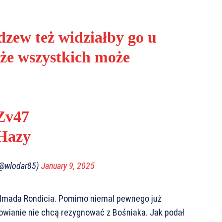
dzew też widziałby go u
 że wszystkich może
Zv47
SHazy
(@wlodar85)
January 9, 2025
e Imada Rondicia. Pomimo niemal pewnego już
owianie nie chcą rezygnować z Bośniaka. Jak podał