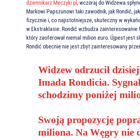
dziennikarz Meczyki.pl
, wczoraj do Widzewa spłyn
Markowi Papszunowi taki zawodnik, jak Rondić, jak
fizycznie i, co najistotniejsze, skuteczny w wykańc
w Ekstraklasie. Rondić wzbudza zainteresowanie 
który zaoferował niemal milion euro. Újpest jest s
Rondić obecnie nie jest zbyt zainteresowany prze
Widzew odrzucił dzisie
Imada Rondicia. Sygnał 
schodzimy poniżej mili
Swoją propozycję popra
miliona. Na Węgry nie c