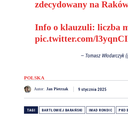
zdecydowany na Raków
Info o klauzuli: liczba
pic.twitter.com/l3yqnC
— Tomasz Włodarczyk 
POLSKA
9 stycznia 2025
Autor:
Jan Pietrzak
TAGI
BARTŁOMIEJ BARAŃSKI
IMAD RONDIC
PKO 