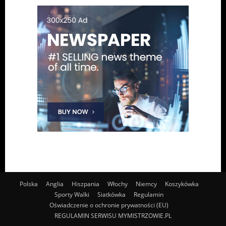
Polska
Anglia
Hiszpania
Włochy
Niemcy
Koszykówka
Sporty Walki
Siatkówka
Regulamin
Oświadczenie o ochronie prywatności (EU)
REGULAMIN SERWISU MYMISTRZOWIE.PL