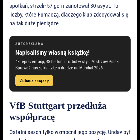
spotkań, strzelił 57 goli i zanotował 30 asyst. To
liczby, które tłumaczą, dlaczego klub zdecydował się
na tak duże pieniądze.
AUTOREKLAMA
Napisaliśmy własną książkę!
48 reprezentacji, 48 historii i futbol w stylu Mistrzów Polski.
Sprawdź naszą książkę o drodze na Mundial 2026.
Zobacz książkę
VfB Stuttgart przedłuża
współpracę
Ostatni sezon tylko wzmocnił jego pozycję. Undav był