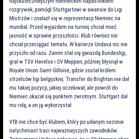
najskuteczniejszym niemieckim napastnikiem
rozgrywek, pomógł Stuttgartowi w awansie do Ligi
Mistrzów i znalazł się w reprezentacji Niemiec na
mundial. Przed wyjazdem na turniej chciał mieć
jasność w sprawie przyszłości. Klub również nie
chciał przeciągać tematu. W karierze Undava nic nie
przyszło od razu. Zanim stał się gwiazdą Bundesligi,
grał w TSV Havelse i SV Meppen, później błysnął w
Royale Union Saint-Gilloise, gdzie został królem
strzelców ligi belgijskiej. Transfer do Brighton nie dał
mu takiej pozycji, jakiej oczekiwał, ale powrót do
Niemiec okazał się punktem zwrotnym. Stuttgart dał
mu rolę, a on ją wykorzystał.
VfB nie chce być klubem, który po udanym sezonie
natychmiast traci najważniejszych zawodników.