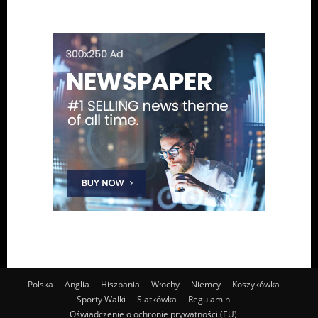
Polska
Anglia
Hiszpania
Włochy
Niemcy
Koszykówka
Sporty Walki
Siatkówka
Regulamin
Oświadczenie o ochronie prywatności (EU)