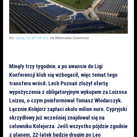
fot.
Carte
,
CC BY-SA 3.0
, via Wikimedia Commons
Minęły trzy tygodnie
,
a po awansie do Ligi
Konferencji klub się wzbogacił, więc temat tego
transferu wrócił. Lech Poznań złożył ofertę
wypożyczenia z obligatoryjnym wykupem za Loizosa
Loizou, o czym poinformował Tomasz Włodarczyk.
Łącznie
Kolejorz
zapłaci około milion euro. Cypryjski
skrzydłowy już wcześniej znajdował się na
celowniku Kolejorza
.
Jeśli wszystko pójdzie zgodnie
z planem, 22-latek będzie drugim po Leo