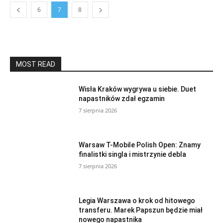
6
7
8
MOST READ
Wisła Kraków wygrywa u siebie. Duet
napastników zdał egzamin
7 sierpnia 2026
Warsaw T-Mobile Polish Open: Znamy
finalistki singla i mistrzynie debla
7 sierpnia 2026
Legia Warszawa o krok od hitowego
transferu. Marek Papszun będzie miał
nowego napastnika