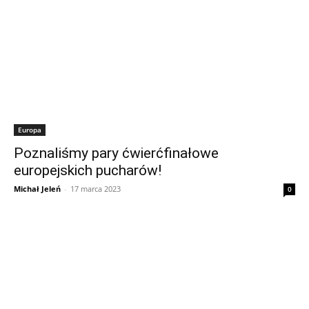
Europa
Poznaliśmy pary ćwierćfinałowe
europejskich pucharów!
Michał Jeleń
-
17 marca 2023
0