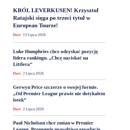
KRÓL LEVERKUSEN! Krzysztof
Ratajski sięga po trzeci tytuł w
European Tourze!
Dart
13 Lipca 2026
Luke Humphries chce odzyskać pozycję
lidera rankingu. „Chcę naciskać na
Littlera”
Dart
2 Lipca 2026
Gerwyn Price szczerze o swojej formie.
„Od Premier League prawie nie dotykałem
lotek”
Dart
2 Lipca 2026
Paul Nicholson chce zmian w Premier
League. Proponuje prawdziwą rewolucję