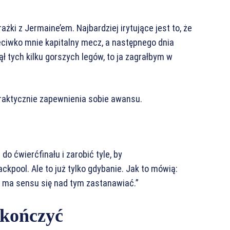
rażki z Jermaine’em. Najbardziej irytujące jest to, że
eciwko mnie kapitalny mecz, a następnego dnia
ł tych kilku gorszych legów, to ja zagrałbym w
praktycznie zapewnienia sobie awansu.
o ćwierćfinału i zarobić tyle, by
kpool. Ale to już tylko gdybanie. Jak to mówią:
e ma sensu się nad tym zastanawiać.”
akończyć