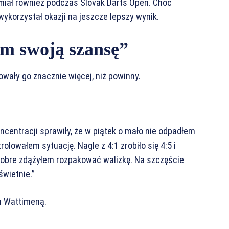
miał również podczas Slovak Darts Open. Choć
wykorzystał okazji na jeszcze lepszy wynik.
m swoją szansę”
owały go znacznie więcej, niż powinny.
ncentracji sprawiły, że w piątek o mało nie odpadłem
rolowałem sytuację. Nagle z 4:1 zrobiło się 4:5 i
 dobre zdążyłem rozpakować walizkę. Na szczęście
wietnie.”
em Wattimeną.