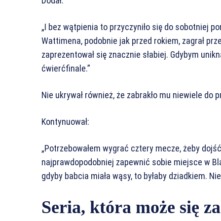
Dodał:
„I bez wątpienia to przyczyniło się do sobotniej po
Wattimena, podobnie jak przed rokiem, zagrał prz
zaprezentował się znacznie słabiej. Gdybym unikną
ćwierćfinale.”
Nie ukrywał również, że zabrakło mu niewiele do 
Kontynuował:
„Potrzebowałem wygrać cztery mecze, żeby dojść d
najprawdopodobniej zapewnić sobie miejsce w Blac
gdyby babcia miała wąsy, to byłaby dziadkiem. Ni
Seria, która może się z