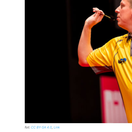
fot:
CC BY-SA 4.0
,
Link