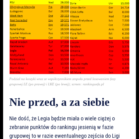
Podział na koszyki wraz ze współczynnikiem zespołu przed losowaniem fazy
grupowej LE (po prawej) i LKE (po lewej); screen: rankinguefa.pl
Nie przed, a za siebie
Nie dość, że Legia będzie miała o wiele ciężej o
zebranie punktów do rankingu jesienią w fazie
grupowej to w razie ewentualnego zejścia do Ligi