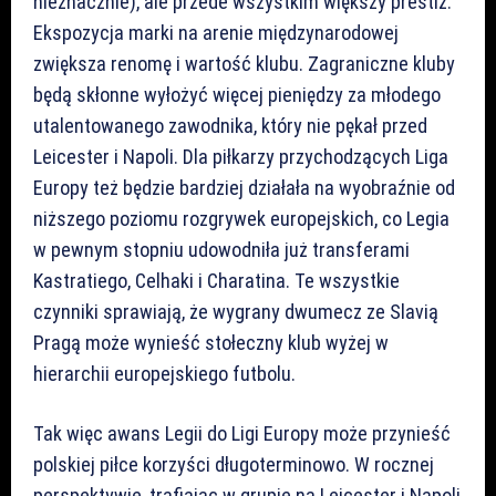
nieznacznie), ale przede wszystkim większy prestiż.
Ekspozycja marki na arenie międzynarodowej
zwiększa renomę i wartość klubu. Zagraniczne kluby
będą skłonne wyłożyć więcej pieniędzy za młodego
utalentowanego zawodnika, który nie pękał przed
Leicester i Napoli. Dla piłkarzy przychodzących Liga
Europy też będzie bardziej działała na wyobraźnie od
niższego poziomu rozgrywek europejskich, co Legia
w pewnym stopniu udowodniła już transferami
Kastratiego, Celhaki i Charatina. Te wszystkie
czynniki sprawiają, że wygrany dwumecz ze Slavią
Pragą może wynieść stołeczny klub wyżej w
hierarchii europejskiego futbolu.
Tak więc awans Legii do Ligi Europy może przynieść
polskiej piłce korzyści długoterminowo. W rocznej
perspektywie, trafiając w grupie na Leicester i Napoli