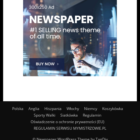
Polska
Anglia
Hiszpania
Włochy
Niemcy
Koszykówka
Sporty Walki
Siatkówka
Regulamin
Oświadczenie o ochronie prywatności (EU)
REGULAMIN SERWISU MYMISTRZOWIE.PL
© Newspaper WordPress Theme by TagDiv