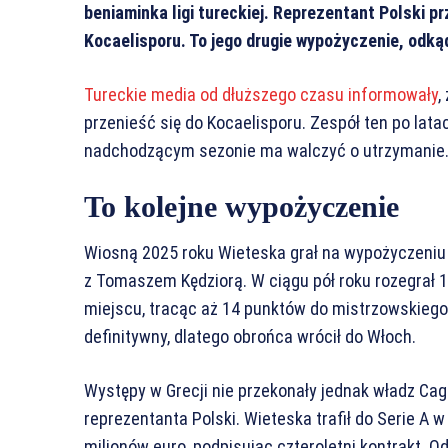
beniaminka ligi tureckiej. Reprezentant Polski 
Kocaelisporu. To jego drugie wypożyczenie, odkąd
Tureckie media od dłuższego czasu informowały
,
przenieść się do Kocaelisporu. Zespół ten po lata
nadchodzącym sezonie ma walczyć o utrzymanie. 
To kolejne wypożyczenie
Wiosną 2025 roku Wieteska grał na wypożyczeniu
z Tomaszem Kędziorą. W ciągu pół roku rozegrał 1
miejscu, tracąc aż 14 punktów do mistrzowskiego
definitywny, dlatego obrońca wrócił do Włoch.
Występy w Grecji nie przekonały jednak władz Cag
reprezentanta Polski. Wieteska trafił do Serie A 
milionów euro, podpisując czteroletni kontrakt. Od