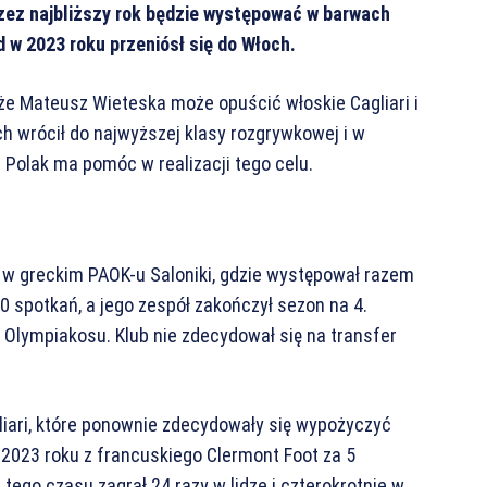
przez najbliższy rok będzie występować w barwach
 w 2023 roku przeniósł się do Włoch.
 że Mateusz Wieteska może opuścić włoskie Cagliari i
ch wrócił do najwyższej klasy rozgrywkowej i w
Polak ma pomóc w realizacji tego celu.
 w greckim PAOK-u Saloniki, gdzie występował razem
0 spotkań, a jego zespół zakończył sezon na 4.
 Olympiakosu. Klub nie zdecydował się na transfer
liari, które ponownie zdecydowały się wypożyczyć
w 2023 roku z francuskiego Clermont Foot za 5
 tego czasu zagrał 24 razy w lidze i czterokrotnie w