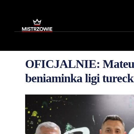
OFICJALNIE: Mateusz
beniaminka ligi tureck