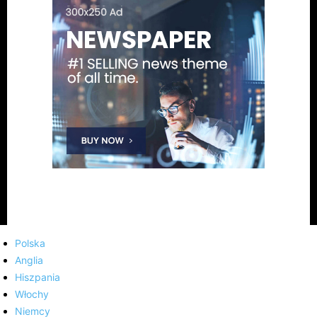
Polska
Anglia
Hiszpania
Włochy
Niemcy