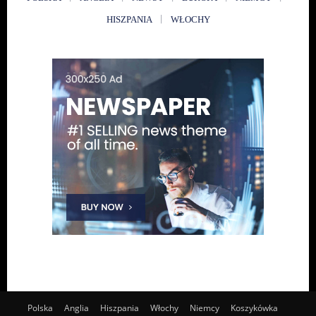
HISZPANIA
WŁOCHY
Polska
Anglia
Hiszpania
Włochy
Niemcy
Koszykówka