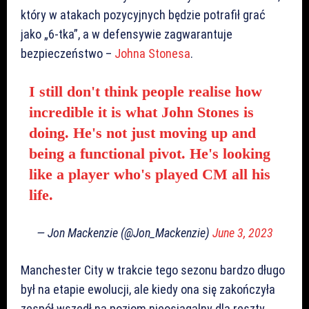
który w atakach pozycyjnych będzie potrafił grać
jako „6-tka”, a w defensywie zagwarantuje
bezpieczeństwo –
Johna Stonesa
.
I still don't think people realise how
incredible it is what John Stones is
doing. He's not just moving up and
being a functional pivot. He's looking
like a player who's played CM all his
life.
— Jon Mackenzie (@Jon_Mackenzie)
June 3, 2023
Manchester City w trakcie tego sezonu bardzo długo
był na etapie ewolucji, ale kiedy ona się zakończyła
zespół wszedł na poziom nieosiągalny dla reszty