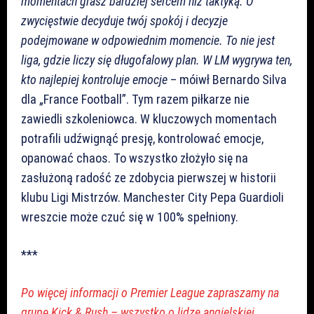
momentach grasz bardziej sercem niż taktyką. O
zwycięstwie decyduje twój spokój i decyzje
podejmowane w odpowiednim momencie. To nie jest
liga, gdzie liczy się długofalowy plan. W LM wygrywa ten,
kto najlepiej kontroluje emocje
– móiwł Bernardo Silva
dla „France Football”. Tym razem piłkarze nie
zawiedli szkoleniowca. W kluczowych momentach
potrafili udźwignąć presję, kontrolować emocje,
opanować chaos. To wszystko złożyło się na
zasłużoną radość ze zdobycia pierwszej w historii
klubu Ligi Mistrzów. Manchester City Pepa Guardioli
wreszcie może czuć się w 100% spełniony.
***
Po więcej informacji o Premier League zapraszamy na
grupę Kick & Rush – wszystko o lidze angielskiej