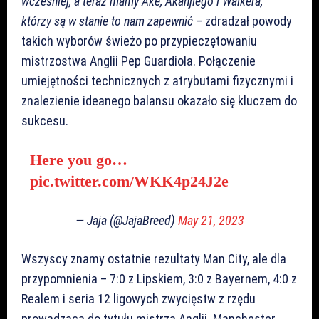
wcześniej, a teraz mamy Ake, Akanjiego i Walkera,
którzy są w stanie to nam zapewnić
– zdradzał powody
takich wyborów świeżo po przypieczętowaniu
mistrzostwa Anglii Pep Guardiola. Połączenie
umiejętności technicznych z atrybutami fizycznymi i
znalezienie ideanego balansu okazało się kluczem do
sukcesu.
Here you go…
pic.twitter.com/WKK4p24J2e
— Jaja (@JajaBreed)
May 21, 2023
Wszyscy znamy ostatnie rezultaty Man City, ale dla
przypomnienia – 7:0 z Lipskiem, 3:0 z Bayernem, 4:0 z
Realem i seria 12 ligowych zwycięstw z rzędu
prowadząca do tytułu mistrza Anglii. Manchester