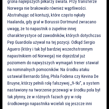
grona najlepszych piłkarzy świata. Przy transferze
Norwega nie brakowało również wąptliwości.
Abstrahując od kontuzji, które często nękały
Haalanda, gdy grał w Borussii Dortmund zwracano
uwagę, że to napastnik o zupełnie innej
charakterystyce od zawodników, których dotychczas
Pep Guardiola używał na tej pozycji. Odkąd Sergio
Aguero (który i tak był bardziej wszechstronnym
napastnikiem od Norwega) nie dojeżdżał już
poziomem do najwyższych wymagań trener stawiał
na nominalnych pomocników. Na środku ataku
ustawiał Bernardo Silvę, Phila Fodena czy Kevina De
Bruyne, którzy pełnili rolę fałszywej „9-tki”, a system
nastawiony na tworzenie przewagi w środku pola był
tak płynny, że w różnych fazach gry w rolę
środkowego napastnika wcielali się jeszcze inni