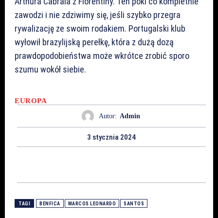
Arthura Cabrala z Fiorentiny. Ten póki co kompletnie
zawodzi i nie zdziwimy się, jeśli szybko przegra
rywalizację ze swoim rodakiem. Portugalski klub
wyłowił brazylijską perełkę, która z dużą dozą
prawdopodobieństwa może wkrótce zrobić sporo
szumu wokół siebie.
EUROPA
Autor:
Admin
3 stycznia 2024
TAGI
BENFICA
MARCOS LEONARDO
SANTOS