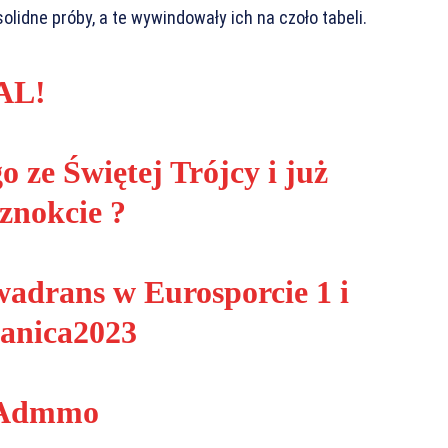
olidne próby, a te wywindowały ich na czoło tabeli.
AL!
 ze Świętej Trójcy i już
znokcie ?
wadrans w Eurosporcie 1 i
lanica2023
D4Admmo