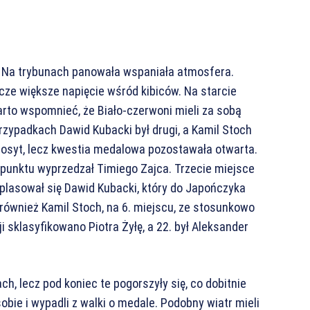
. Na trybunach panowała wspaniała atmosfera.
cze większe napięcie wśród kibiców. Na starcie
rto wspomnieć, że Biało-czerwoni mieli za sobą
rzypadkach Dawid Kubacki był drugi, a Kamil Stoch
iedosyt, lecz kwestia medalowa pozostawała otwarta.
7 punktu wyprzedzał Timiego Zajca. Trzecie miejsce
plasował się Dawid Kubacki, który do Japończyka
ył również Kamil Stoch, na 6. miejscu, ze stosunkowo
i sklasyfikowano Piotra Żyłę, a 22. był Aleksander
, lecz pod koniec te pogorszyły się, co dobitnie
sobie i wypadli z walki o medale. Podobny wiatr mieli