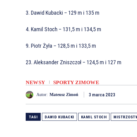
3. Dawid Kubacki – 129 m i 135 m
4. Kamil Stoch – 131,5 m i 134,5 m
9. Piotr Żyła – 128,5 m i 133,5 m
23. Aleksander Zniszczoł – 124,5 m i 127 m
NEWSY
SPORTY ZIMOWE
3 marca 2023
Autor:
Mateusz Zimoń
TAGI
DAWID KUBACKI
KAMIL STOCH
MISTRZOST