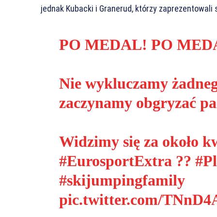
jednak Kubacki i Granerud, którzy zaprezentowali s
PO MEDAL! PO MED
Nie wykluczamy żadnego
zaczynamy obgryzać pa
Widzimy się za około k
#EurosportExtra
?️?️
#P
#skijumpingfamily
pic.twitter.com/TNn