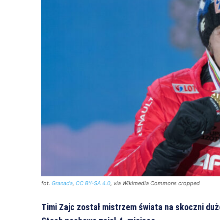
fot.
Granada
,
CC BY-SA 4.0
, via Wikimedia Commons cropped
Timi Zajc został mistrzem świata na skoczni duż