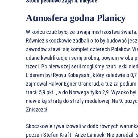
Stoch pechowo zajął 4. miejsce.
Atmosfera godna Planicy
W końcu czuć było, że trwają mistrzostwa świata
Również skoczkowie zadbali o to by budować jesz
zawodów stawił się komplet czterech Polaków. Wa
udane kwalifikacje i serię próbną, bowiem w obu p
trzeci. Po pierwszej serii mogliśmy czuć lekki n
Liderem był Ryoyu Kobayashi, który zaledwie o 0,
zajmował Halvor Egner Granerud, a tuż za podium 
tracił 5,9 pkt. , a do Norwega tylko 2,9. Wysoko b
niewielką stratą do strefy medalowej. Na 9. pozycj
Zniszczoł.
Skoczkowie rywalizowali w dość równych warunkach
poczuli Stefan Kraft i Anze Lanisek. Nie poradzili 