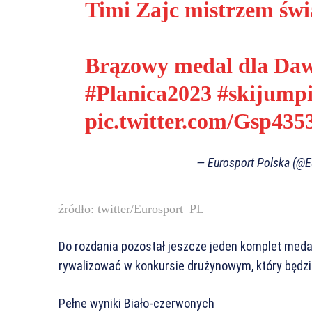
Timi Zajc mistrzem świa
Brązowy medal dla Daw
#Planica2023
#skijump
pic.twitter.com/Gsp43
— Eurosport Polska (@
źródło: twitter/Eurosport_PL
Do rozdania pozostał jeszcze jeden komplet meda
rywalizować w konkursie drużynowym, który będz
Pełne wyniki Biało-czerwonych