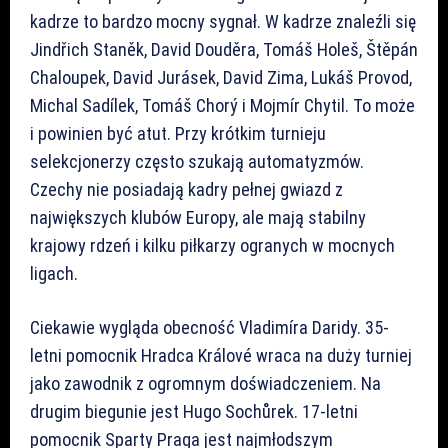
kadrze to bardzo mocny sygnał. W kadrze znaleźli się
Jindřich Staněk, David Douděra, Tomáš Holeš, Štěpán
Chaloupek, David Jurásek, David Zima, Lukáš Provod,
Michal Sadílek, Tomáš Chorý i Mojmír Chytil. To może
i powinien być atut. Przy krótkim turnieju
selekcjonerzy często szukają automatyzmów.
Czechy nie posiadają kadry pełnej gwiazd z
największych klubów Europy, ale mają stabilny
krajowy rdzeń i kilku piłkarzy ogranych w mocnych
ligach.
Ciekawie wygląda obecność Vladimíra Daridy. 35-
letni pomocnik Hradca Králové wraca na duży turniej
jako zawodnik z ogromnym doświadczeniem. Na
drugim biegunie jest Hugo Sochůrek. 17-letni
pomocnik Sparty Praga jest najmłodszym