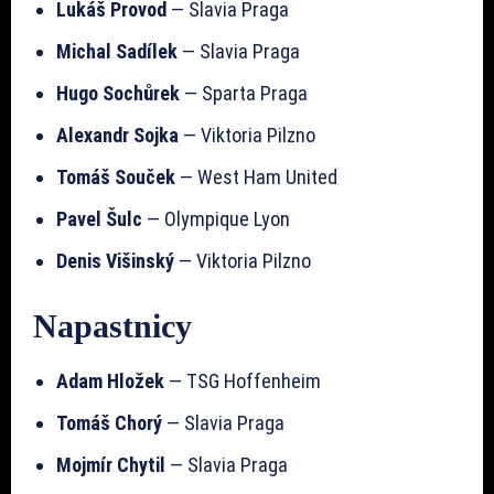
Lukáš Provod
— Slavia Praga
Michal Sadílek
— Slavia Praga
Hugo Sochůrek
— Sparta Praga
Alexandr Sojka
— Viktoria Pilzno
Tomáš Souček
— West Ham United
Pavel Šulc
— Olympique Lyon
Denis Višinský
— Viktoria Pilzno
Napastnicy
Adam Hložek
— TSG Hoffenheim
Tomáš Chorý
— Slavia Praga
Mojmír Chytil
— Slavia Praga