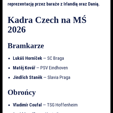
reprezentację przez baraże z Irlandią oraz Danią.
Kadra Czech na MŚ
2026
Bramkarze
Lukáš Horníček
— SC Braga
Matěj Kovář
— PSV Eindhoven
Jindřich Staněk
— Slavia Praga
Obrońcy
Vladimír Coufal
— TSG Hoffenheim