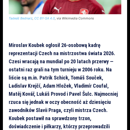
Tadeáš Bednarz
,
CC BY-SA 4.0
, via Wikimedia Commons
Miroslav Koubek ogłosił 26-osobową kadrę
reprezentacji Czech na mistrzostwa świata 2026.
Czesi wracają na mundial po 20 latach przerwy —
ostatni raz grali na tym turnieju w 2006 roku. Na
liście są m.in. Patrik Schick, Tomáš Souček,
Ladislav Krejčí, Adam Hložek, Vladimír Coufal,
Matěj Kovář, Lukáš Provod i Pavel Šulc. Najmocniej
rzuca się jednak w oczy obecność aż dziesięciu
zawodników Slavii Praga, czyli mistrza Czech.
Koubek postawił na sprawdzony trzon,
doświadczenie i piłkarzy, którzy przeprowadzili