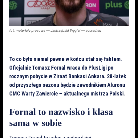
fot. materiały prasowe — Jastrzębski Węgiel — accred.eu
To co było niemal pewne w końcu stał się faktem.
Oficjalnie Tomasz Fornal wraca do PlusLigi po
rocznym pobycie w Ziraat Bankasi Ankara. 28-latek
od przyszłego sezonu będzie zawodnikiem Aluronu
CMC Warty Zawiercie – aktualnego mistrza Polski.
Fornal to nazwisko i klasa
sama w sobie
Tomasz Fornal to jeden z najbardziej