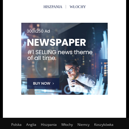
HISZPANIA
WŁOCHY
Polska
Anglia
Hiszpania
Włochy
Niemcy
Koszykówka