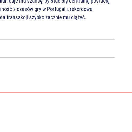
ilan daje mu szansę, by stać się centralną postacią
zność z czasów gry w Portugalii, rekordowa
ota transakcji szybko zacznie mu ciążyć.