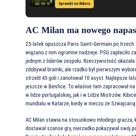
Sprawdź na Ridero
AC Milan ma nowego napas
25-latek opuszcza Paris Saint-Germain po trzech s
wiązano z nim ogromne nadzieje. PSG zapłaciło za 
jednym z liderów zespołu. Rzeczywistość okazała
zdobywał bramki, ale rzadko był pierwszym wybor
strzelił 45 goli i zanotował 10 asyst. Najlepsze l
jeszcze w Benfice. To właśnie tam zapracował na
w lidze portugalskiej, jak i w Lidze Mistrzów. Kib
mundialu w Katarze, kiedy w meczu ze Szwajcarią z
AC Milan stawia na stosunkowo młodego gracza, k
dostawał szanse gry, nierzadko pokazywał swój 