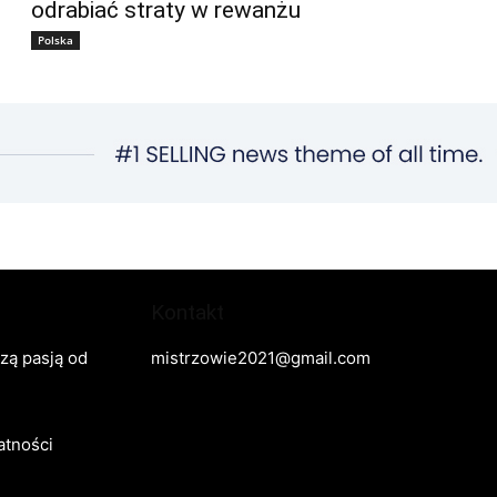
odrabiać straty w rewanżu
Polska
Kontakt
szą pasją od
mistrzowie2021@gmail.com
atności