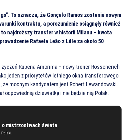
e go”. To oznacza, że Gonçalo Ramos zostanie nowym
warunki kontraktu, a porozumienie osiągnęły również
to najdroższy transfer w historii Milanu – kwota
rowadzenie Rafaela Leão z Lille za około 50
ie życzeń Rubena Amorima – nowy trener Rossonerich
o jeden z priorytetów letniego okna transferowego.
ć, że mocnym kandydatem jest Robert Lewandowski.
 odpowiednią dziewiątkę i nie będzie nią Polak.
a o mistrzostwach świata
w Polski.