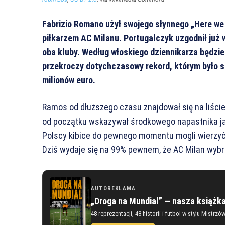
Fabrizio Romano użył swojego słynnego „Here w
piłkarzem AC Milanu. Portugalczyk uzgodnił już 
oba kluby. Według włoskiego dziennikarza będzie 
przekroczy dotychczasowy rekord, którym było sp
milionów euro.
Ramos od dłuższego czasu znajdował się na liśc
od początku wskazywał środkowego napastnika jak
Polscy kibice do pewnego momentu mogli wierzy
Dziś wydaje się na 99% pewnem, że AC Milan wybrał
AUTOREKLAMA
„Droga na Mundial” — nasza książk
48 reprezentacji, 48 historii i futbol w stylu Mistrzó