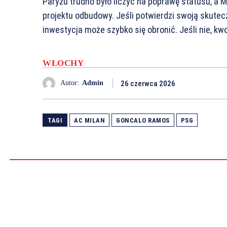
Paryżu trudno było liczyć na poprawę statusu, a M
projektu odbudowy. Jeśli potwierdzi swoją skutec
inwestycja może szybko się obronić. Jeśli nie, kw
WŁOCHY
26 czerwca 2026
Autor:
Admin
TAGI
AC MILAN
GONCALO RAMOS
PSG