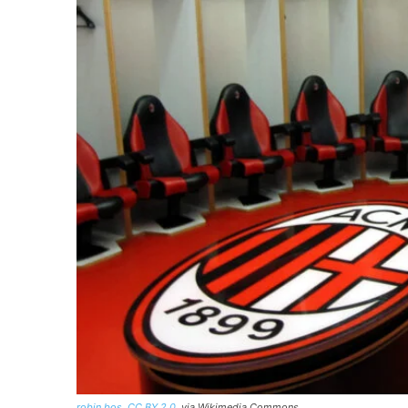
robin bos
,
CC BY 2.0
, via Wikimedia Commons