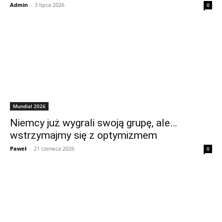
Admin
-
3 lipca 2026
0
Mundial 2026
Niemcy już wygrali swoją grupę, ale…
wstrzymajmy się z optymizmem
Paweł
-
21 czerwca 2026
0