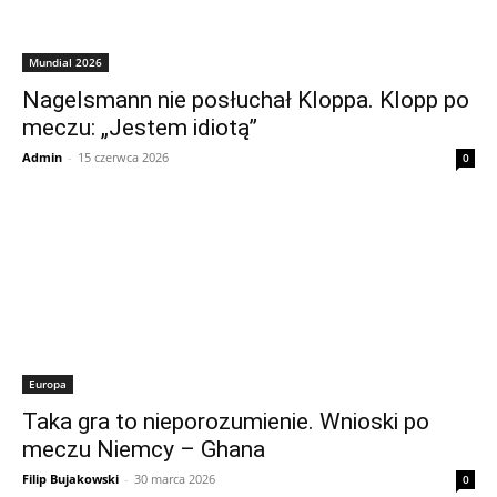
Mundial 2026
Nagelsmann nie posłuchał Kloppa. Klopp po
meczu: „Jestem idiotą”
Admin
-
15 czerwca 2026
0
Europa
Taka gra to nieporozumienie. Wnioski po
meczu Niemcy – Ghana
Filip Bujakowski
-
30 marca 2026
0