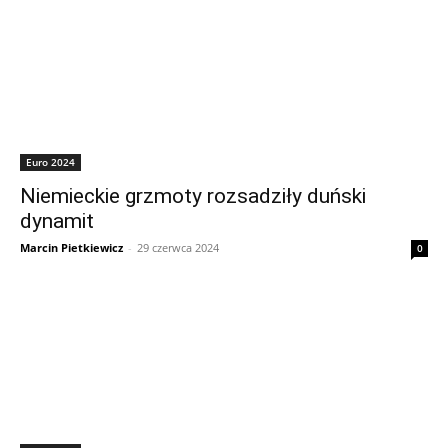
Euro 2024
Niemieckie grzmoty rozsadziły duński
dynamit
Marcin Pietkiewicz
-
29 czerwca 2024
0