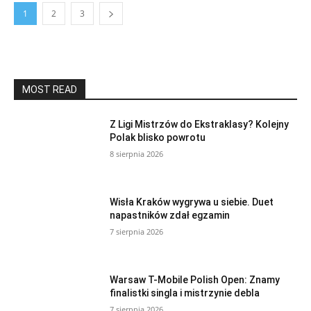
1
2
3
MOST READ
Z Ligi Mistrzów do Ekstraklasy? Kolejny
Polak blisko powrotu
8 sierpnia 2026
Wisła Kraków wygrywa u siebie. Duet
napastników zdał egzamin
7 sierpnia 2026
Warsaw T-Mobile Polish Open: Znamy
finalistki singla i mistrzynie debla
7 sierpnia 2026