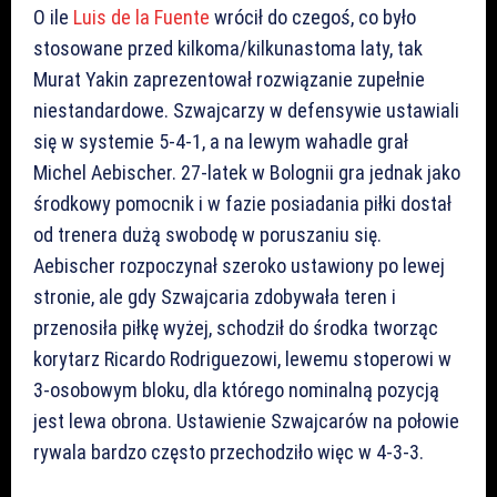
O ile
Luis de la Fuente
wrócił do czegoś, co było
stosowane przed kilkoma/kilkunastoma laty, tak
Murat Yakin zaprezentował rozwiązanie zupełnie
niestandardowe. Szwajcarzy w defensywie ustawiali
się w systemie 5-4-1, a na lewym wahadle grał
Michel Aebischer. 27-latek w Bolognii gra jednak jako
środkowy pomocnik i w fazie posiadania piłki dostał
od trenera dużą swobodę w poruszaniu się.
Aebischer rozpoczynał szeroko ustawiony po lewej
stronie, ale gdy Szwajcaria zdobywała teren i
przenosiła piłkę wyżej, schodził do środka tworząc
korytarz Ricardo Rodriguezowi, lewemu stoperowi w
3-osobowym bloku, dla którego nominalną pozycją
jest lewa obrona. Ustawienie Szwajcarów na połowie
rywala bardzo często przechodziło więc w 4-3-3.