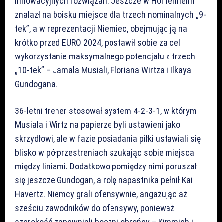
innowacyjnych rozwiązań. Jeszcze w Hoffenheim
znalazł na boisku miejsce dla trzech nominalnych „9-
tek”, a w reprezentacji Niemiec, obejmując ją na
krótko przed EURO 2024, postawił sobie za cel
wykorzystanie maksymalnego potencjału z trzech
„10-tek” – Jamala Musiali, Floriana Wirtza i Ilkaya
Gundogana.
36-letni trener stosował system 4-2-3-1, w którym
Musiala i Wirtz na papierze byli ustawieni jako
skrzydłowi, ale w fazie posiadania piłki ustawiali się
blisko w półprzestreniach szukając sobie miejsca
między liniami. Dodatkowo pomiędzy nimi poruszał
się jeszcze Gundogan, a rolę napastnika pełnił Kai
Havertz. Niemcy grali ofensywnie, angażując aż
sześciu zawodników do ofensywy, ponieważ
szerokość zapewniali boczni obrońcy – Kimmich i