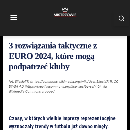
3 rozwiązania taktyczne z
EURO 2024, które mogą
podpatrzeć kluby
fot. Silesia711 (https://commons.wikimedia.org/wiki/User:Silesia711), CC
BY-SA 4.0 (https://creativecommons.org/licenses/by-sa/4.0), via
Wikimedia Commons cropped
Czasy, w których wielkie imprezy reprezentacyjne
wyznaczały trendy w futbolu już dawno minęły.