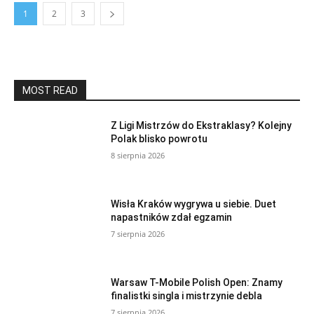
1
2
3
MOST READ
Z Ligi Mistrzów do Ekstraklasy? Kolejny
Polak blisko powrotu
8 sierpnia 2026
Wisła Kraków wygrywa u siebie. Duet
napastników zdał egzamin
7 sierpnia 2026
Warsaw T-Mobile Polish Open: Znamy
finalistki singla i mistrzynie debla
7 sierpnia 2026