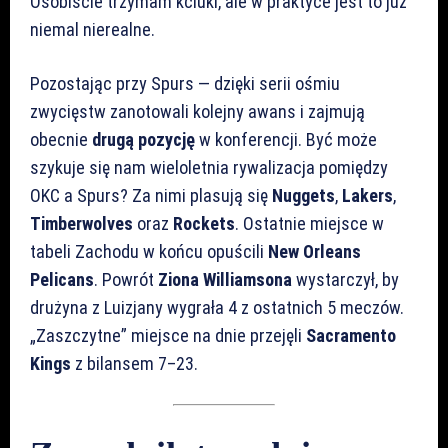
Osobiście trzymam kciuki, ale w praktyce jest to już
niemal nierealne.
Pozostając przy Spurs — dzięki serii ośmiu
zwycięstw zanotowali kolejny awans i zajmują
obecnie
drugą pozycję
w konferencji. Być może
szykuje się nam wieloletnia rywalizacja pomiędzy
OKC a Spurs? Za nimi plasują się
Nuggets
,
Lakers
,
Timberwolves
oraz
Rockets
. Ostatnie miejsce w
tabeli Zachodu w końcu opuścili
New Orleans
Pelicans
. Powrót
Ziona Williamsona
wystarczył, by
drużyna z Luizjany wygrała 4 z ostatnich 5 meczów.
„Zaszczytne” miejsce na dnie przejęli
Sacramento
Kings
z bilansem 7–23.