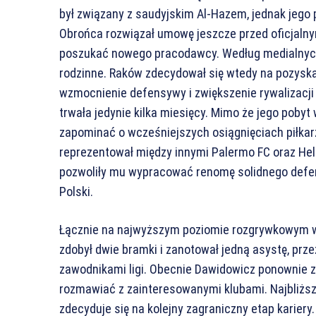
był związany z saudyjskim Al-Hazem, jednak jego 
Obrońca rozwiązał umowę jeszcze przed oficjaln
poszukać nowego pracodawcy. Według medialnych 
rodzinne. Raków zdecydował się wtedy na pozyska
wzmocnienie defensywy i zwiększenie rywalizacji
trwała jedynie kilka miesięcy. Mimo że jego pobyt
zapominać o wcześniejszych osiągnięciach piłkarz
reprezentował między innymi Palermo FC oraz Hel
pozwoliły mu wypracować renomę solidnego defen
Polski.
Łącznie na najwyższym poziomie rozgrywkowym w
zdobył dwie bramki i zanotował jedną asystę, prz
zawodnikami ligi. Obecnie Dawidowicz ponownie z
rozmawiać z zainteresowanymi klubami. Najbliższe
zdecyduje się na kolejny zagraniczny etap karier