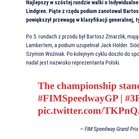
Najlepszy w szóstej rundzie walki o Indywidualn
Lindgren. Piąte z rzędu podium zanotował Bartosz
powiększył przewagę w klasyfikacji generalnej, 
Po 5. rundach z przodu był Bartosz Zmarzlik, ma
Lambertem, a podium uzupełniał Jack Holder. Sió
Szymon Woźniak. Po kolejnym cyklu doszło do sp
nadal jest nazwisko reprezentanta Polski.
The championship stand
#FIMSpeedwayGP
|
#3P
pic.twitter.com/TKPn
— FIM Speedway Grand Pri