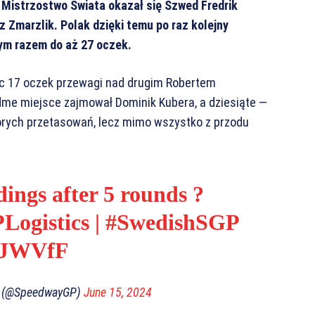
e Mistrzostwo Świata okazał się Szwed Fredrik
 Zmarzlik. Polak dzięki temu po raz kolejny
tym razem do aż 27 oczek.
jąc 17 oczek przewagi nad drugim Robertem
dme miejsce zajmował Dominik Kubera, a dziesiąte —
orych przetasowań, lecz mimo wszystko z przodu
ings after 5 rounds ?
Logistics
|
#SwedishSGP
QJWVfF
x (@SpeedwayGP)
June 15, 2024