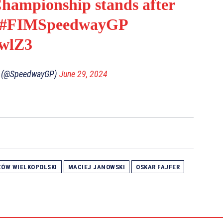
Championship stands after
#FIMSpeedwayGP
ewlZ3
x (@SpeedwayGP)
June 29, 2024
ÓW WIELKOPOLSKI
MACIEJ JANOWSKI
OSKAR FAJFER