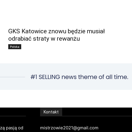
GKS Katowice znowu będzie musiał
odrabiać straty w rewanżu
Polska
Kontakt
szą pasją od
mistrzowie2021@gmail.com