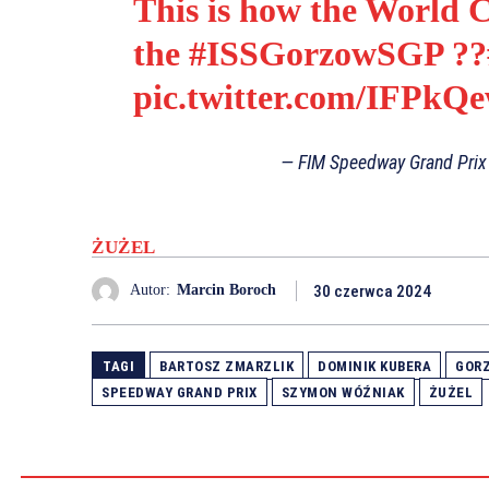
This is how the World 
the
#ISSGorzowSGP
??
pic.twitter.com/IFPkQ
— FIM Speedway Grand Pri
ŻUŻEL
30 czerwca 2024
Autor:
Marcin Boroch
TAGI
BARTOSZ ZMARZLIK
DOMINIK KUBERA
GORZ
SPEEDWAY GRAND PRIX
SZYMON WÓŹNIAK
ŻUŻEL