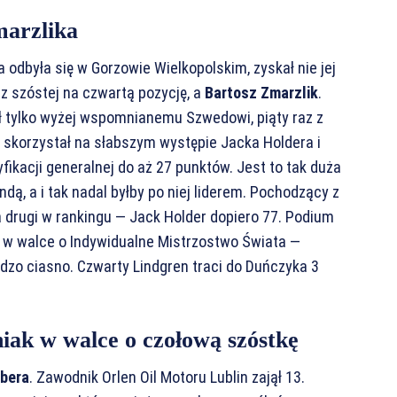
arzlika
a odbyła się w Gorzowie Wielkopolskim, zyskał nie jej
 z szóstej na czwartą pozycję, a
Bartosz Zmarzlik
.
egł tylko wyżej wspomnianemu Szwedowi, piąty raz z
 skorzystał na słabszym występie Jacka Holdera i
ikacji generalnej do aż 27 punktów. Jest to tak duża
dą, a i tak nadal byłby po niej liderem. Pochodzący z
a drugi w rankingu — Jack Holder dopiero 77. Podium
e w walce o Indywidualne Mistrzostwo Świata —
rdzo ciasno. Czwarty Lindgren traci do Duńczyka 3
ak w walce o czołową szóstkę
ubera
. Zawodnik Orlen Oil Motoru Lublin zajął 13.