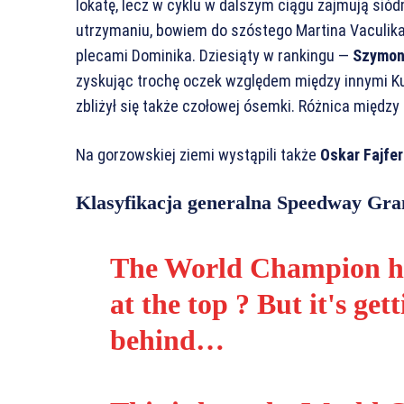
lokatę, lecz w cyklu w dalszym ciągu zajmują sió
utrzymaniu, bowiem do szóstego Martina Vaculika 
plecami Dominika. Dziesiąty w rankingu —
Szymon
zyskując trochę oczek względem między innymi Ku
zbliżył się także czołowej ósemki. Różnica międ
Na gorzowskiej ziemi wystąpili także
Oskar Fajfer
Klasyfikacja generalna Speedway Gra
The World Champion has
at the top ? But it's get
behind…