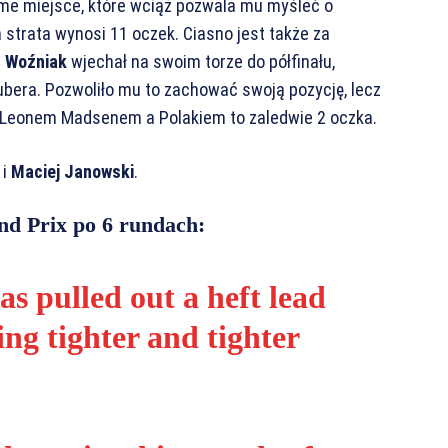
dme miejsce, które wciąż pozwala mu myśleć o
strata wynosi 11 oczek. Ciasno jest także za
 Woźniak
wjechał na swoim torze do półfinału,
bera. Pozwoliło mu to zachować swoją pozycję, lecz
zy Leonem Madsenem a Polakiem to zaledwie 2 oczka.
i
Maciej Janowski
.
nd Prix po 6 rundach:
 pulled out a heft lead
ting tighter and tighter