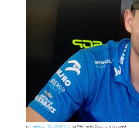
fot.
Hubczaj
,
CC BY-SA 4.0
, via Wikimedia Commons cropped