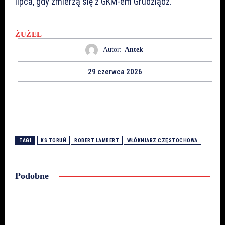
lipca, gdy zmierzą się z GKM-em Grudziądz.
ŻUŻEL
Autor:
Antek
29 czerwca 2026
TAGI
KS TORUŃ
ROBERT LAMBERT
WŁÓKNIARZ CZĘSTOCHOWA
Podobne