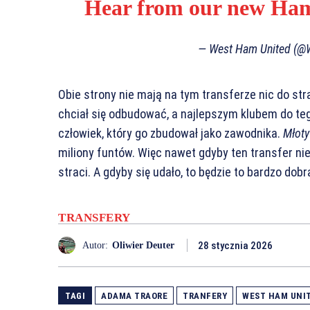
Hear from our new Ham
— West Ham United (
Obie strony nie mają na tym transferze nic do st
chciał się odbudować, a najlepszym klubem do te
człowiek, który go zbudował jako zawodnika.
Młoty
miliony funtów. Więc nawet gdyby ten transfer nie
straci. A gdyby się udało, to będzie to bardzo dob
TRANSFERY
28 stycznia 2026
Autor:
Oliwier Deuter
TAGI
ADAMA TRAORE
TRANFERY
WEST HAM UNI