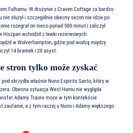
iem Fulhamu. W drużynie z Craven Cottage za bardzo
u nie służył i szczególnie obecny sezon nie idzie po
nie rozegrał on nieco ponad 500 minut i zaliczył
w Hiszpan wchodził z ławki rezerwowych.
pędził w Wolverhampton, gdzie pod wodzą między
czył 14 bramek i 20 asyst.
e stron tylko może zyskać
t pod skrzydła właśnie Nuno Espirito Santo, który w
 zera. Obecna sytuacja West Hamu nie wygląda
 transfer Adamy Traore może w tym kontekście
st zaufanie, a z tym raczej u Nuno i Adamy większego