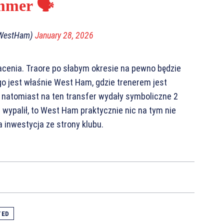
mer 🗣️
@WestHam)
January 28, 2026
racenia. Traore po słabym okresie na pewno będzie
go jest właśnie West Ham, gdzie trenerem jest
natomiast na ten transfer wydały symboliczne 2
 wypalił, to West Ham praktycznie nic na tym nie
ra inwestycja ze strony klubu.
TED