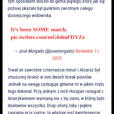
tym sposobem doszło do gema piątego, który jak się
później okazało był punktem zwrotnym całego
dzisiejszego widowiska.
It’s been SOME match.
pic.twitter.com/mG6dmFDYZe
— José Morgado (@josemorgado)
November 11,
2025
Trwał on zawrotne czternaście minut i Alcaraz był
zmuszony bronić w nim dwóch break pointów.
Jednak na uwagę zasługuje głównie to w jakim stylu
tego dokonał. Przy jednym z nich Hiszpan rozegrał z
Amerykaninem wymianę nie z tej ziemi, w której było
dosłownie wszystko. Drop-shoty, loby i piękne
zagrania przy siatce, to właśnie jest kwintesencja