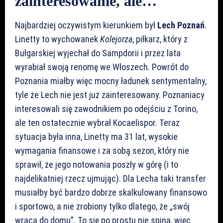
zainteresowanie, ale…
Najbardziej oczywistym kierunkiem był
Lech Poznań
.
Linetty to wychowanek
Kolejorza
, piłkarz, który z
Bułgarskiej wyjechał do Sampdorii i przez lata
wyrabiał swoją renomę we Włoszech. Powrót do
Poznania miałby więc mocny ładunek sentymentalny,
tyle że Lech nie jest już zainteresowany. Poznaniacy
interesowali się zawodnikiem po odejściu z Torino,
ale ten ostatecznie wybrał Kocaelispor. Teraz
sytuacja była inna, Linetty ma 31 lat, wysokie
wymagania finansowe i za sobą sezon, który nie
sprawił, że jego notowania poszły w górę (i to
najdelikatniej rzecz ujmując). Dla Lecha taki transfer
musiałby być bardzo dobrze skalkulowany finansowo
i sportowo, a nie zrobiony tylko dlatego, że „swój
wraca do domu”. To się po prostu nie spina, więc