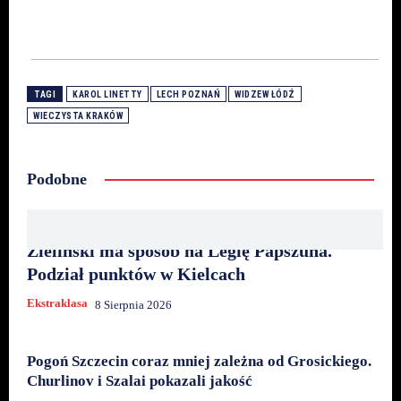
TAGI
KAROL LINETTY
LECH POZNAŃ
WIDZEW ŁÓDŹ
WIECZYSTA KRAKÓW
Podobne
Zieliński ma sposób na Legię Papszuna.
Podział punktów w Kielcach
Ekstraklasa
8 Sierpnia 2026
Pogoń Szczecin coraz mniej zależna od Grosickiego.
Churlinov i Szalai pokazali jakość