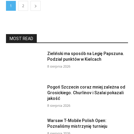
1
2
MOST READ
Zieliński ma sposób na Legię Papszuna.
Podział punktów w Kielcach
8 sierpnia 2026
Pogoń Szczecin coraz mniej zależna od
Grosickiego. Churlinov i Szalai pokazali
jakość
8 sierpnia 2026
Warsaw T-Mobile Polish Open:
Poznaliśmy mistrzynię turnieju
8 sierpnia 2026