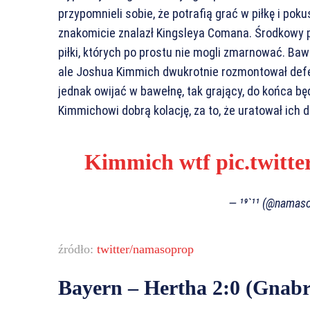
przypomnieli sobie, że potrafią grać w piłkę i po
znakomicie znalazł Kingsleya Comana. Środkowy 
piłki, których po prostu nie mogli zmarnować. Ba
ale Joshua Kimmich dwukrotnie rozmontował def
jednak owijać w bawełnę, tak grający, do końca bę
Kimmichowi dobrą kolację, za to, że uratował ich d
Kimmich wtf
pic.twitt
— ¹⁹`¹¹ (@namas
źródło:
twitter/namasoprop
Bayern – Hertha 2:0 (Gnabr