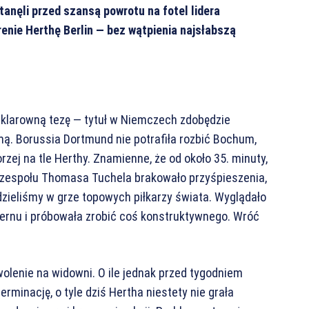
stanęli przed szansą powrotu na fotel lidera
renie Herthę Berlin — bez wątpienia najsłabszą
klarowną tezę — tytuł w Niemczech zdobędzie
mą. Borussia Dortmund nie potrafiła rozbić Bochum,
zej na tle Herthy. Znamienne, że od około 35. minuty,
e zespołu Thomasa Tuchela brakowało przyśpieszenia,
idzieliśmy w grze topowych piłkarzy świata. Wyglądało
ayernu i próbowała zrobić coś konstruktywnego. Wróć
wolenie na widowni. O ile jednak przed tygodniem
minację, o tyle dziś Hertha niestety nie grała