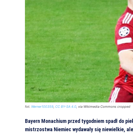
fot.
Werner100359
,
CC BY-SA 4.0
, via Wikimedia Commons cropped
Bayern Monachium przed tygodniem spadł do piek
mistrzostwa Niemiec wydawały się niewielkie, al