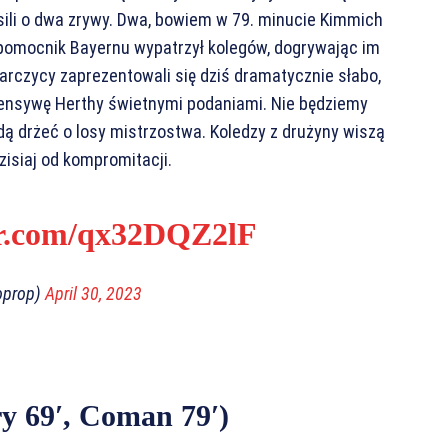
kusili o dwa zrywy. Dwa, bowiem w 79. minucie Kimmich
pomocnik Bayernu wypatrzył kolegów, dogrywając im
warczycy zaprezentowali się dziś dramatycznie słabo,
ensywę Herthy świetnymi podaniami. Nie będziemy
dą drżeć o losy mistrzostwa. Koledzy z drużyny wiszą
zisiaj od kompromitacji.
er.com/qx32DQZ2lF
oprop)
April 30, 2023
y 69′, Coman 79′)