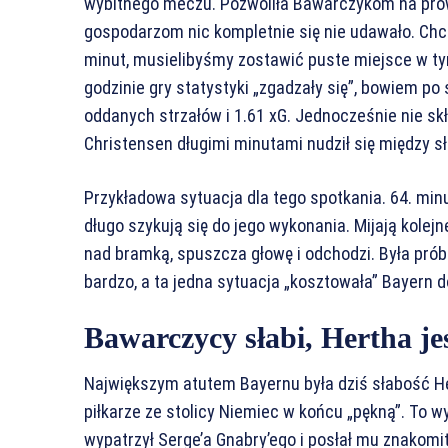
wybitnego meczu. Pozwoliła Bawarczykom na prowa
gospodarzom nic kompletnie się nie udawało. Chc
minut, musielibyśmy zostawić puste miejsce w tym
godzinie gry statystyki „zgadzały się”, bowiem po
oddanych strzałów i 1.61 xG. Jednocześnie nie sk
Christensen długimi minutami nudził się między s
Przykładowa sytuacja dla tego spotkania. 64. minu
długo szykują się do jego wykonania. Mijają kole
nad bramką, spuszcza głowę i odchodzi. Była prób
bardzo, a ta jedna sytuacja „kosztowała” Bayern d
Bawarczycy słabi, Hertha j
Największym atutem Bayernu była dziś słabość H
piłkarze ze stolicy Niemiec w końcu „pękną”. To 
wypatrzył Serge’a Gnabry’ego i posłał mu znakomit