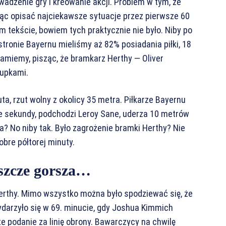
dzenie gry i kreowanie akcji. Problem w tym, że
ąc opisać najciekawsze sytuacje przez pierwsze 60
 tekście, bowiem tych praktycznie nie było. Niby po
 stronie Bayernu mieliśmy aż 82% posiadania piłki, 18
łamiemy, pisząc, że bramkarz Herthy — Oliver
łupkami.
ta, rzut wolny z okolicy 35 metra. Piłkarze Bayernu
jne sekundy, podchodzi Leroy Sane, uderza 10 metrów
a? No niby tak. Było zagrożenie bramki Herthy? Nie
obre półtorej minuty.
eszcze gorsza…
erthy. Mimo wszystko można było spodziewać się, że
wydarzyło się w 69. minucie, gdy Joshua Kimmich
e podanie za linię obrony. Bawarczycy na chwilę