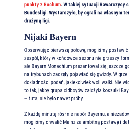
punkty z Bochum
. W takiej sytuacji Bawarczycy 
Bundesligi. Wystarczyło, by ograli na własnym te
drużynę ligi.
Nijaki Bayern
Obserwując pierwszą połowę, mogliśmy postawić 
zespół, który w końcówce sezonu nie grzeszy for
ale Bayern Monachium prezentował się jeszcze gor
na trybunach zaczęły pojawiać się gwizdy. W grz
dokładności podań, jakiekolwiek woli walki. Nie w
to tak, jakby grupa oldboyów założyła koszulki B
— tutaj nie było nawet próby.
Z każdą minutą rósł nie napór Bayernu, a niezado
mogliśmy chwalić Mainz za ambitną postawę i deter