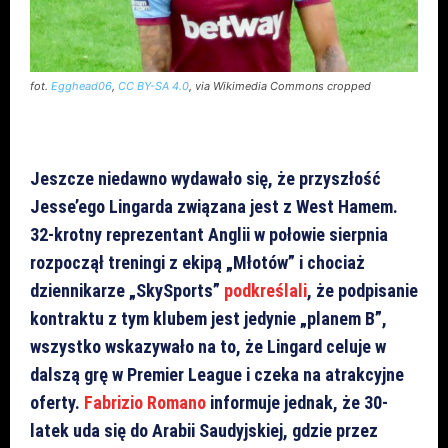
fot.
Egghead06
,
CC BY-SA 4.0
, via Wikimedia Commons cropped
Jeszcze niedawno wydawało się, że przyszłość
Jesse’ego Lingarda związana jest z West Hamem.
32-krotny reprezentant Anglii w połowie sierpnia
rozpoczął treningi z ekipą „Młotów” i chociaż
dziennikarze „SkySports”
podkreślali
, że podpisanie
kontraktu z tym klubem jest jedynie „planem B”,
wszystko wskazywało na to, że Lingard celuje w
dalszą grę w Premier League i czeka na atrakcyjne
oferty.
Fabrizio Romano
informuje jednak, że 30-
latek uda się do Arabii Saudyjskiej, gdzie przez