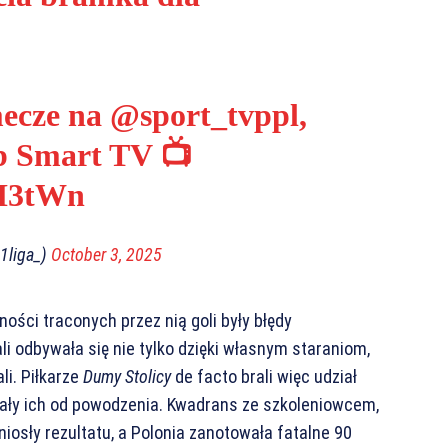
mecze na
@sport_tvppl
,
ub Smart TV 📺
LH3tWn
_1liga_)
October 3, 2025
ności traconych przez nią goli były błędy
i odbywała się nie tylko dzięki własnym staraniom,
li. Piłkarze
Dumy Stolicy
de facto brali więc udział
dalały ich od powodzenia. Kwadrans ze szkoleniowcem,
iosły rezultatu, a Polonia zanotowała fatalne 90