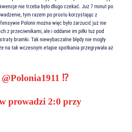
wencje nie trzeba było długo czekać. Już 7 minut po
owadzenie, tym razem po prostu korzystając z
ensywie Polonii można więc było zarzucić już nie
 z przeciwnikami, ale i oddanie im piłki tuż pod
traty bramki. Tak niewybaczalne błędy nie mogły
że na tak wczesnym etapie spotkania przegrywała aż
z
@Polonia1911
⁉️
w prowadzi 2:0 przy