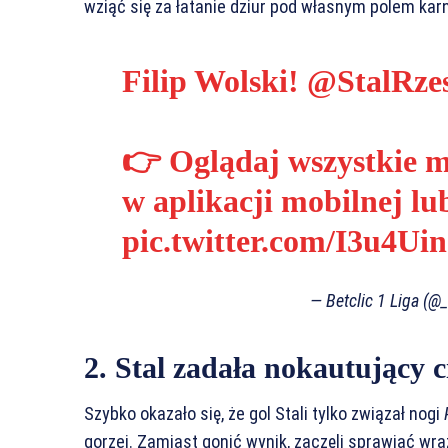
wziąć się za łatanie dziur pod własnym polem kar
Filip Wolski!
@StalRze
👉 Oglądaj wszystkie 
w aplikacji mobilnej l
pic.twitter.com/I3u4Ui
— Betclic 1 Liga (@
2. Stal zadała nokautujący c
Szybko okazało się, że gol Stali tylko związał nogi
gorzej. Zamiast gonić wynik, zaczęli sprawiać wra