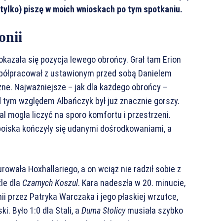
e tylko) piszę w moich wnioskach po tym spotkaniu.
onii
azała się pozycja lewego obrońcy. Grał tam Erion
współpracował z ustawionym przed sobą Danielem
zne. Najważniejsze – jak dla każdego obrońcy –
 tym względem Albańczyk był już znacznie gorszy.
tal mogła liczyć na sporo komfortu i przestrzeni.
oiska kończyły się udanymi dośrodkowaniami, a
rowała Hoxhallariego, a on wciąż nie radził sobie z
le dla
Czarnych Koszul
. Kara nadeszła w 20. minucie,
ii przez Patryka Warczaka i jego płaskiej wrzutce,
. Było 1:0 dla Stali, a
Duma Stolicy
musiała szybko