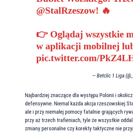
@StalRzeszow
! 🔥
👉 Oglądaj wszystkie 
w aplikacji mobilnej l
pic.twitter.com/PkZ4
— Betclic 1 Liga (@
Najbardziej znaczące dla występu Polonii i okolicz
defensywne. Niemal każda akcja rzeszowskiej Stal
ale i przy niemałej pomocy fatalnie grających rywa
przy aż trzech trafieniach, tyle że wszystkie od
zmiany personalne czy korekty taktyczne nie przyn