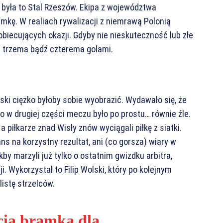
o była to Stal Rzeszów. Ekipa z województwa
mkę. W realiach rywalizacji z niemrawą Polonią
biecujących okazji. Gdyby nie nieskuteczność lub złe
t trzema bądź czterema golami.
ski ciężko byłoby sobie wyobrazić. Wydawało się, że
go w drugiej części meczu było po prostu… równie źle.
 piłkarze znad Wisły znów wyciągali piłkę z siatki.
s na korzystny rezultat, ani (co gorsza) wiary w
kby marzyli już tylko o ostatnim gwizdku arbitra,
i. Wykorzystał to Filip Wolski, który po kolejnym
listę strzelców.
cia bramka dla