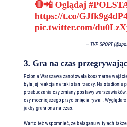
🔴📲 Oglądaj
#POLST
https://t.co/GJfk9g4dP
pic.twitter.com/du0Lz
— TVP SPORT (@spor
3. Gra na czas przegrywają
Polonia Warszawa zanotowała koszmarne wejście 
była jej reakcja na taki stan rzeczy. Na stadioni
przebudzenia czy zmiany postawy warszawiaków.
czy mocniejszego przyciśnięcia rywali. Wyglądało 
jakby grała ona na czas.
Warto też wspomnieć, że bałaganu w tyłach także 