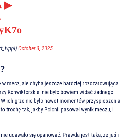
A
▶
4
XyK7o
t_tvppl)
October 3, 2025
c?
w mecz, ale chyba jeszcze bardziej rozczarowująca
e przy Konwiktorskiej nie było bowiem widać żadnego
 W ich grze nie było nawet momentów przyspieszenia
to trochę tak, jakby Polonii pasował wynik meczu, i
nie udawało się opanować. Prawda jest taka, że jeśli