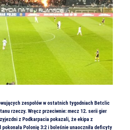
owujących zespołów w ostatnich tygodniach Betclic
stanu rzeczy. Wręcz przeciwnie: mecz 12. serii gier
yjezdni z Podkarpacia pokazali, że ekipa z
 pokonała Polonię 3:2 i boleśnie unaoczniła deficyty