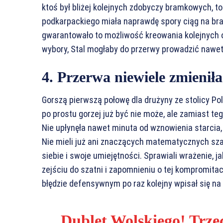
ktoś był bliżej kolejnych zdobyczy bramkowych, t
podkarpackiego miała naprawdę spory ciąg na bra
gwarantowało to możliwość kreowania kolejnych o
wybory, Stal mogłaby do przerwy prowadzić nawe
4. Przerwa niewiele zmieniła
Gorszą pierwszą połowę dla drużyny ze stolicy Pol
po prostu gorzej już być nie może, ale zamiast te
Nie upłynęła nawet minuta od wznowienia starcia, a
Nie mieli już ani znaczących matematycznych szan
siebie i swoje umiejętności. Sprawiali wrażenie, ja
zejściu do szatni i zapomnieniu o tej kompromitacj
błędzie defensywnym po raz kolejny wpisał się na 
Dublet Wolskiego! Trze