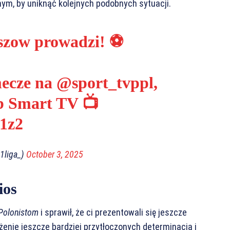
nym, by uniknąć kolejnych podobnych sytuacji.
szow
prowadzi! ⚽️
mecze na
@sport_tvppl
,
ub Smart TV 📺
n1z2
_1liga_)
October 3, 2025
ios
Polonistom
i sprawił, że ci prezentowali się jeszcze
żenie jeszcze bardziej przytłoczonych determinacją i