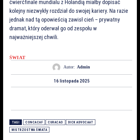
ćwierćfinale mundialu z Holandią miałby dopisać
kolejny niezwykły rozdział do swojej kariery. Na razie
jednak nad tą opowieścią zawisł cień – prywatny
dramat, który oderwał go od zespołu w
najważniejszej chwili.
ŚWIAT
Autor:
Admin
16 listopada 2025
TAGI
CONCACAF
CURACAO
DICK ADVOCAAT
MISTRZOSTWA ŚWIATA