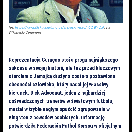
fot.
https://www.flickr.com/photos/anders-h-foto/
,
CC BY 2.0
, via
Wikimedia Commons
Reprezentacja Curaçao stoi u progu największego
sukcesu w swojej historii, ale tuż przed kluczowym
starciem z Jamajką drużyna została pozbawiona
obecności człowieka, który nadał jej właściwy
kierunek. Dick Advocaat, jeden z najbardziej
doświadczonych trenerów w światowym futbolu,
musiał w trybie nagłym opuścić zgrupowanie w
Kingston z powodów osobistych. Informację
potwierdziła Federación Futbol Korsou w oficjalnym