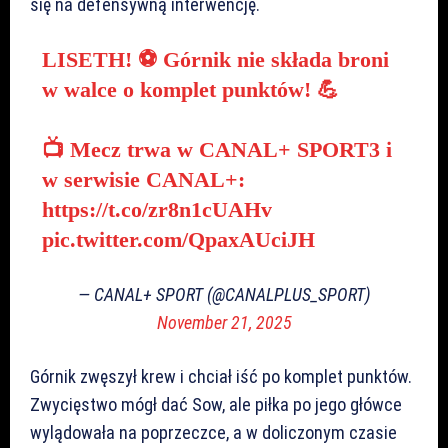
się na defensywną interwencję.
LISETH! ⚽ Górnik nie składa broni
w walce o komplet punktów! 💪
📺 Mecz trwa w CANAL+ SPORT3 i
w serwisie CANAL+:
https://t.co/zr8n1cUAHv
pic.twitter.com/QpaxAUciJH
— CANAL+ SPORT (@CANALPLUS_SPORT)
November 21, 2025
Górnik zwęszył krew i chciał iść po komplet punktów.
Zwycięstwo mógł dać Sow, ale piłka po jego główce
wylądowała na poprzeczce, a w doliczonym czasie