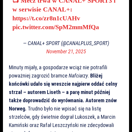
📺 Mecz trwa w CANAL+ SPORT3 i
w serwisie CANAL+:
https://t.co/zr8n1cUAHv
pic.twitter.com/SpM2mmMfQa
— CANAL+ SPORT (@CANALPLUS_SPORT)
November 21, 2025
Minuty mijały, a gospodarze wciąż nie potrafili
poważniej zagrozić bramce
Nafciarzy
.
Bliżej
końcówki udało się wreszcie najpierw oddać celny
strzał – autorem Liseth – a parę minut później
także doprowadzić do wyrównania. Autorem znów
Norweg.
Trudno było nie wpisać się na listę
strzelców, gdy świetnie dograł Lukoszek, a Marcin
Kamiński oraz Rafał Leszczyński nie zdecydowali